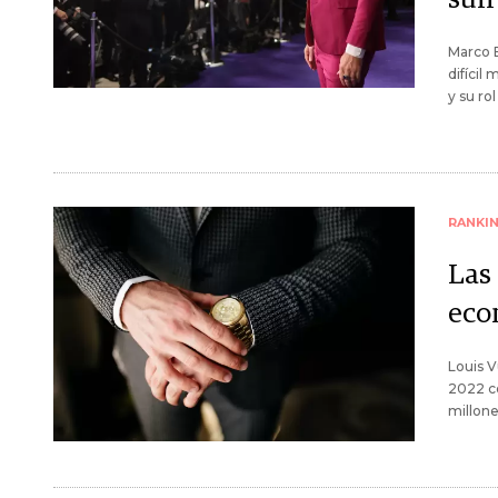
Marco B
difícil
y su ro
RANKI
Las 
eco
Louis V
2022 co
millone