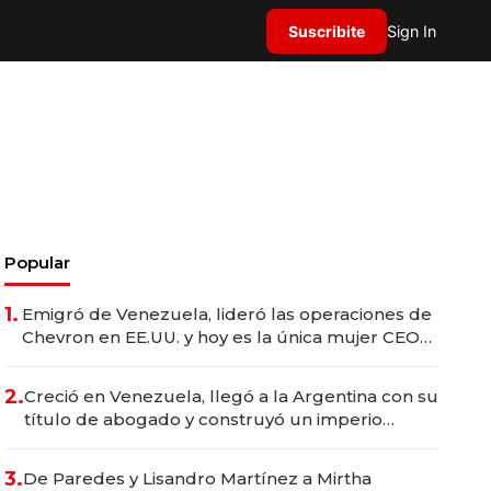
Suscribite
Sign In
Popular
1.
Emigró de Venezuela, lideró las operaciones de
Chevron en EE.UU. y hoy es la única mujer CEO
en Vaca Muerta
2.
Creció en Venezuela, llegó a la Argentina con su
título de abogado y construyó un imperio
gastronómico que revoluciona las marcas "fast
premium"
3.
De Paredes y Lisandro Martínez a Mirtha