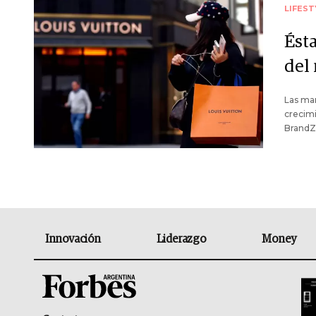
LIFEST
Ésta
del
Las mar
crecimi
BrandZ 
Innovación
Liderazgo
Money