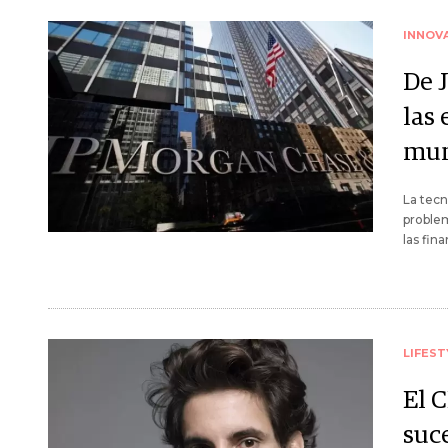
INNOV
De 
las
mun
La tecn
proble
las fina
LIFEST
El 
suc