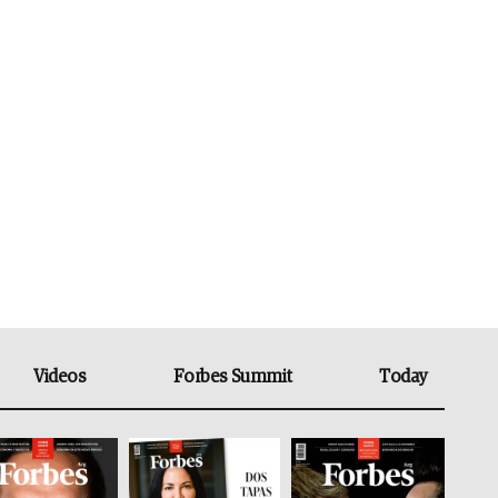
Videos
Forbes Summit
Today