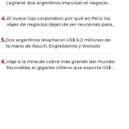
Legrand: dos argentinos impulsan el negocio
del wellness deportivo y el cuidado corporal
4.
El nuevo lujo corporativo: por qué en Perú los
viajes de negocios dejan de ser reuniones para
convertirse en experiencias transformadoras
5.
Dos argentinos levantaron US$ 6,2 millones de
la mano de Rauch, Englebienne y Woloski
6.
Viaje a la mina de cobre más grande del mundo:
Escondida, el gigante chileno que exporta US$
14.000 millones anuales