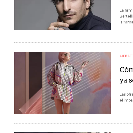
La firm
Bertell
la firma
LIFEST
Cómo
ya 
Las ofr
el impa