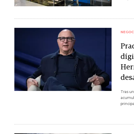
NEGOC
Pra
dígi
Her
des
Tras un
acumula
princip