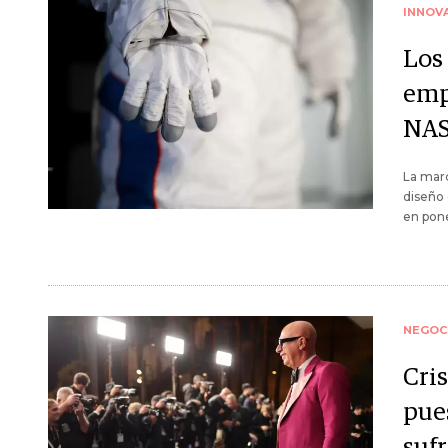
INNOV
Los 
emp
NA
La marc
diseño 
en pone
NEGOC
Cris
pue
suf