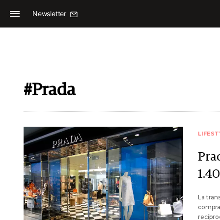
Newsletter
#Prada
LIFEST
Pra
1.4
La tran
compra
recípro