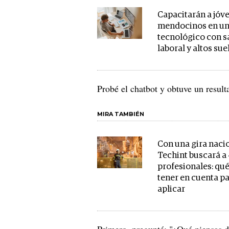
Capacitarán a jóv
mendocinos en un
tecnológico con s
laboral y altos su
Probé el chatbot y obtuve un result
MIRA TAMBIÉN
Con una gira naci
Techint buscará a
profesionales: qu
tener en cuenta p
aplicar
Primero, pregunté: "¿Qué piensas