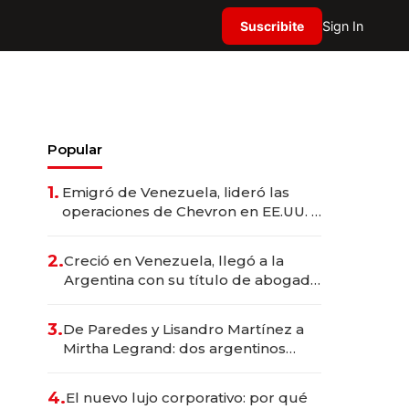
Suscribite
Sign In
Popular
1.
Emigró de Venezuela, lideró las
operaciones de Chevron en EE.UU. y
hoy es la única mujer CEO en Vaca
Muerta
2.
Creció en Venezuela, llegó a la
Argentina con su título de abogado
y construyó un imperio
gastronómico que revoluciona las
3.
De Paredes y Lisandro Martínez a
marcas "fast premium"
Mirtha Legrand: dos argentinos
impulsan el negocio del wellness
deportivo y el cuidado corporal
4.
El nuevo lujo corporativo: por qué