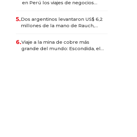
en Perú los viajes de negocios
dejan de ser reuniones para
convertirse en experiencias
5.
Dos argentinos levantaron US$ 6,2
transformadoras
millones de la mano de Rauch,
Englebienne y Woloski
6.
Viaje a la mina de cobre más
grande del mundo: Escondida, el
gigante chileno que exporta US$
14.000 millones anuales