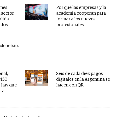
enes
Por qué las empresas y la
 sector
academia cooperan para
alida
formar a los nuevos
eldos
profesionales
ado mixto.
onal,
Seis de cada diez pagos
 450
digitales en la Argentina se
é hay que
hacen con QR
ara
 de Mark Zuckerberg?".