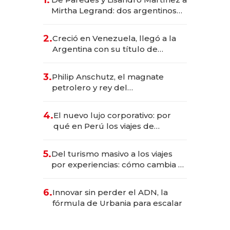
1.
Mirtha Legrand: dos argentinos
impulsan el negocio del wellness
deportivo y el cuidado corporal
2.
Creció en Venezuela, llegó a la
Argentina con su título de
abogado y construyó un imperio
gastronómico que revoluciona
3.
Philip Anschutz, el magnate
las marcas "fast premium"
petrolero y rey del
entretenimiento que va por la
licitación de Tecnópolis junto a
4.
El nuevo lujo corporativo: por
Fénix
qué en Perú los viajes de
negocios dejan de ser reuniones
para convertirse en experiencias
5.
Del turismo masivo a los viajes
transformadoras
por experiencias: cómo cambia el
negocio de la asistencia al viajero
6.
Innovar sin perder el ADN, la
fórmula de Urbania para escalar