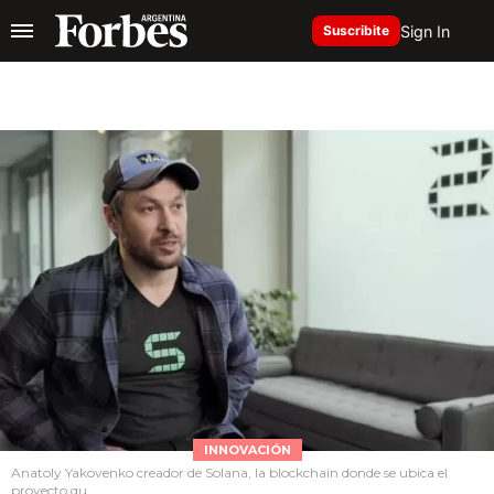
Sign In
Suscribite
INNOVACIÓN
Anatoly Yakovenko creador de Solana, la blockchain donde se ubica el
proyecto qu