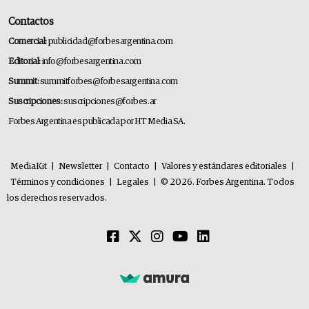
Contactos
Comercial:
publicidad@forbesargentina.com
Editorial:
info@forbesargentina.com
Summit:
summitforbes@forbesargentina.com
Suscripciones:
suscripciones@forbes.ar
Forbes Argentina es publicada por HT Media SA.
MediaKit
|
Newsletter
|
Contacto
|
Valores y estándares editoriales
|
Términos y condiciones
|
Legales
|
© 2026. Forbes Argentina. Todos
los derechos reservados.