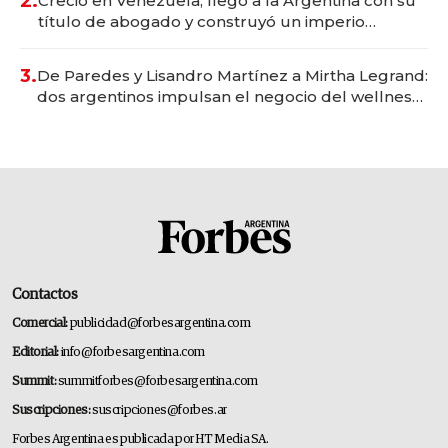
2.
Creció en Venezuela, llegó a la Argentina con su
título de abogado y construyó un imperio
gastronómico que revoluciona las marcas "fast
premium"
3.
De Paredes y Lisandro Martínez a Mirtha Legrand:
dos argentinos impulsan el negocio del wellness
deportivo y el cuidado corporal
Contactos
Comercial:
publicidad@forbesargentina.com
Editorial:
info@forbesargentina.com
Summit:
summitforbes@forbesargentina.com
Suscripciones:
suscripciones@forbes.ar
Forbes Argentina es publicada por HT Media SA.