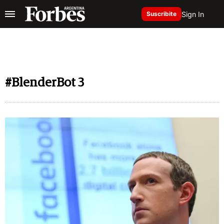
Sign In
Suscribite
#BlenderBot 3