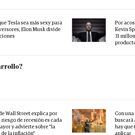
que Tesla sea más sexy para
Por acos
nversores, Elon Musk divide
Kevin Sp
cciones
31 millon
producto
rrollo?
de Wall Street explica por
Con una 
l riesgo de recesión es cada
buscará 
ayor y advierte sobre "la
hay que 
 de la inflación"
aplicar