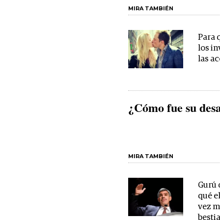
MIRA TAMBIÉN
Para 
los i
las a
¿Cómo fue su desa
MIRA TAMBIÉN
Gurú 
qué e
vez m
bestia