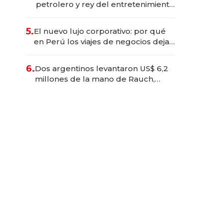
petrolero y rey del entretenimiento
que va por la licitación de
Tecnópolis junto a Fénix
5.
El nuevo lujo corporativo: por qué
en Perú los viajes de negocios dejan
de ser reuniones para convertirse
en experiencias transformadoras
6.
Dos argentinos levantaron US$ 6,2
millones de la mano de Rauch,
Englebienne y Woloski