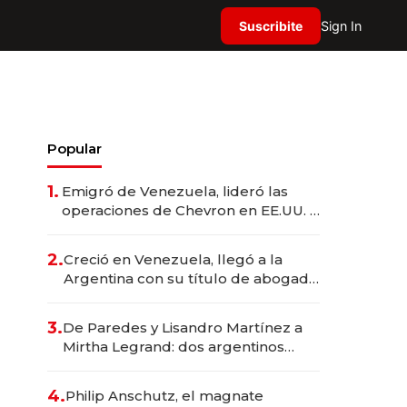
Suscribite
Sign In
Popular
1.
Emigró de Venezuela, lideró las
operaciones de Chevron en EE.UU. y
hoy es la única mujer CEO en Vaca
Muerta
2.
Creció en Venezuela, llegó a la
Argentina con su título de abogado
y construyó un imperio
gastronómico que revoluciona las
3.
De Paredes y Lisandro Martínez a
marcas "fast premium"
Mirtha Legrand: dos argentinos
impulsan el negocio del wellness
deportivo y el cuidado corporal
4.
Philip Anschutz, el magnate