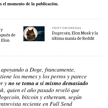
n el momento de la publicación.
CRIPTOMONEDAS
 y
Dogecoin, Elon Musk y la
spués de
última manía de Reddit
e Elon
y apoyando a Doge, francamente,
tiene los memes y los perros y parece
or y
no se toma a sí mismo demasiado
sk
, quien el año pasado reveló que
ogecoin, bitcoin y ethereum, según
ntrevista reciente en Full Send