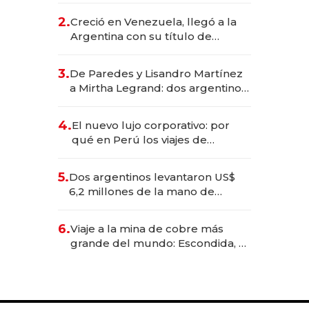
CEO en Vaca Muerta
2.
Creció en Venezuela, llegó a la
Argentina con su título de
abogado y construyó un imperio
gastronómico que revoluciona
3.
De Paredes y Lisandro Martínez
las marcas "fast premium"
a Mirtha Legrand: dos argentinos
impulsan el negocio del wellness
deportivo y el cuidado corporal
4.
El nuevo lujo corporativo: por
qué en Perú los viajes de
negocios dejan de ser reuniones
para convertirse en experiencias
5.
Dos argentinos levantaron US$
transformadoras
6,2 millones de la mano de
Rauch, Englebienne y Woloski
6.
Viaje a la mina de cobre más
grande del mundo: Escondida, el
gigante chileno que exporta US$
14.000 millones anuales