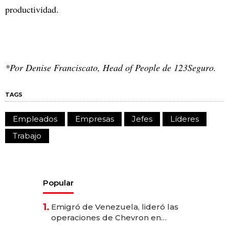
productividad.
*Por Denise Franciscato, Head of People de 123Seguro.
TAGS
Empleados
Empresas
Jefes
Líderes
Trabajo
Popular
1.
Emigró de Venezuela, lideró las
operaciones de Chevron en
EE.UU. y hoy es la única mujer