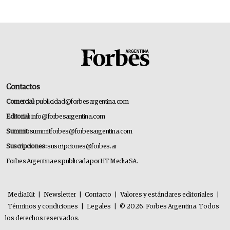
Contactos
Comercial:
publicidad@forbesargentina.com
Editorial:
info@forbesargentina.com
Summit:
summitforbes@forbesargentina.com
Suscripciones:
suscripciones@forbes.ar
Forbes Argentina es publicada por HT Media SA.
MediaKit
|
Newsletter
|
Contacto
|
Valores y estándares editoriales
|
Términos y condiciones
|
Legales
|
© 2026. Forbes Argentina. Todos
los derechos reservados.