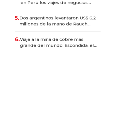
en Perú los viajes de negocios
dejan de ser reuniones para
convertirse en experiencias
5.
Dos argentinos levantaron US$ 6,2
transformadoras
millones de la mano de Rauch,
Englebienne y Woloski
6.
Viaje a la mina de cobre más
grande del mundo: Escondida, el
gigante chileno que exporta US$
14.000 millones anuales