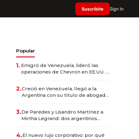
Suscribite
Sign In
Popular
1.
Emigró de Venezuela, lideró las
operaciones de Chevron en EE.UU. y
hoy es la única mujer CEO en Vaca
Muerta
2.
Creció en Venezuela, llegó a la
Argentina con su título de abogado
y construyó un imperio
gastronómico que revoluciona las
3.
De Paredes y Lisandro Martínez a
marcas "fast premium"
Mirtha Legrand: dos argentinos
impulsan el negocio del wellness
deportivo y el cuidado corporal
4.
El nuevo lujo corporativo: por qué