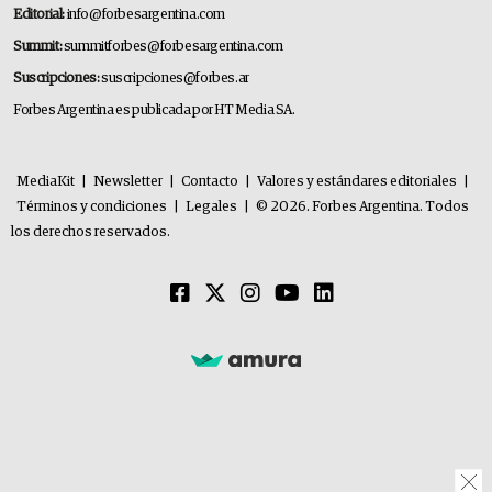
Editorial:
info@forbesargentina.com
Summit:
summitforbes@forbesargentina.com
Suscripciones:
suscripciones@forbes.ar
Forbes Argentina es publicada por HT Media SA.
MediaKit
|
Newsletter
|
Contacto
|
Valores y estándares editoriales
|
Términos y condiciones
|
Legales
|
© 2026. Forbes Argentina. Todos
los derechos reservados.