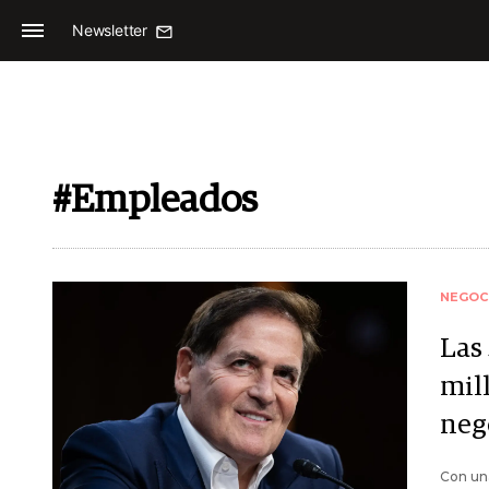
Newsletter
#Empleados
NEGOC
Las 
mil
nego
Con una