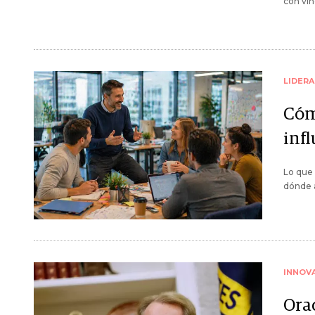
con vín
LIDER
Cóm
infl
Lo que 
dónde a
INNOV
Ora