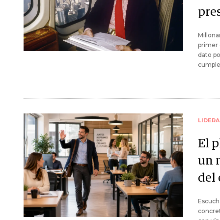
pre
Millona
primer 
dato po
cumple
LIDER
El 
un 
del
Escuch
concret