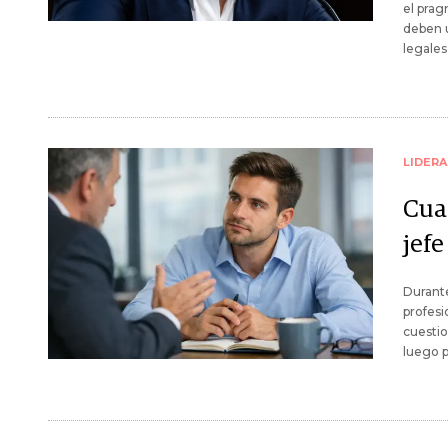
el pra
deben u
legales
LIDER
Cuat
jefe
Durante
profesi
cuestion
luego p