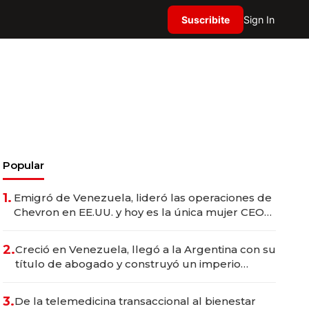
Suscribite
Sign In
Popular
1.
Emigró de Venezuela, lideró las operaciones de
Chevron en EE.UU. y hoy es la única mujer CEO
en Vaca Muerta
2.
Creció en Venezuela, llegó a la Argentina con su
título de abogado y construyó un imperio
gastronómico que revoluciona las marcas "fast
premium"
3.
De la telemedicina transaccional al bienestar