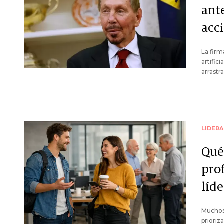
ante
acc
La firm
artifici
arrastr
LIDER
Qué 
pro
líde
Muchos 
prioriz