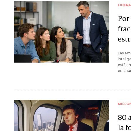
LIDER
Por 
fra
estr
Las emp
intelig
está en
en anun
MILLO
80 
la f