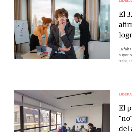
LIDER
El 
afi
log
La falt
superio
trabaja
LIDER
El 
"no"
del