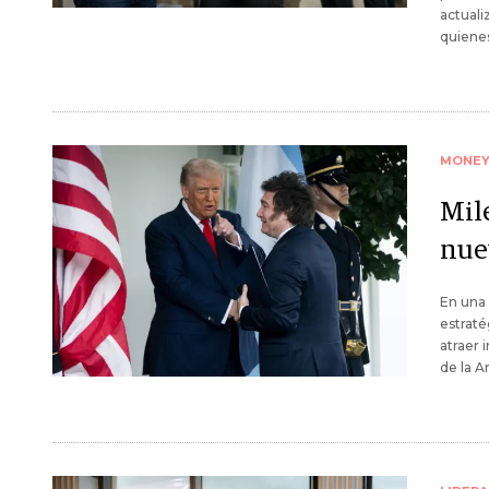
actuali
quiene
MONE
Mil
nue
En una 
estraté
atraer 
de la A