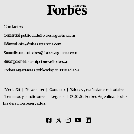
Contactos
Comercial:
publicidad@forbesargentina.com
Editorial:
info@forbesargentina.com
Summit:
summitforbes@forbesargentina.com
Suscripciones:
suscripciones@forbes.ar
Forbes Argentina es publicada por HT Media SA.
MediaKit
|
Newsletter
|
Contacto
|
Valores y estándares editoriales
|
Términos y condiciones
|
Legales
|
© 2026. Forbes Argentina. Todos
los derechos reservados.