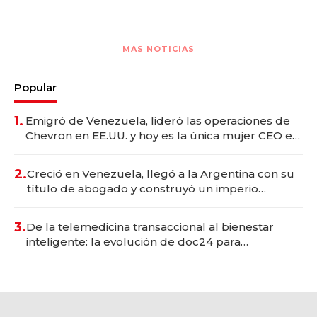
MAS NOTICIAS
Popular
1.
Emigró de Venezuela, lideró las operaciones de
Chevron en EE.UU. y hoy es la única mujer CEO en
Vaca Muerta
2.
Creció en Venezuela, llegó a la Argentina con su
título de abogado y construyó un imperio
gastronómico que revoluciona las marcas "fast
premium"
3.
De la telemedicina transaccional al bienestar
inteligente: la evolución de doc24 para
transformar a las organizaciones