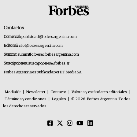
Contactos
Comercial:
publicidad@forbesargentina.com
Editorial:
info@forbesargentina.com
Summit:
summitforbes@forbesargentina.com
Suscripciones:
suscripciones@forbes.ar
Forbes Argentina es publicada por HT Media SA.
MediaKit
|
Newsletter
|
Contacto
|
Valores y estándares editoriales
|
Términos y condiciones
|
Legales
|
© 2026. Forbes Argentina. Todos
los derechos reservados.