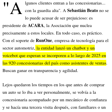
"A
lgunos clientes entran a las concesionarias...
Sebastián Beato
con la guardia alta". A
no se
lo puede acusar de ser prejuicioso: es
ACARA
presidente de
, la Asociación que nuclea
precisamente a estos locales. En todo caso, es práctico.
RunOne
Con el soporte de
, empresa de tecnología para el
sector automotriz,
la entidad lanzó un chatbot y un
voicebot que esperan se incorporen a lo largo de 2025 en
las 920 concesionarias del país como asistentes de ventas
.
Buscan ganar en transparencia y agilidad.
Lejos quedaron los tiempos en los que antes de comprar
un auto se lo iba a ver personalmente, se volvía a la
concesionaria acompañado por un mecánico de confianza
y se hacía una tercera visita después, con familiares o un