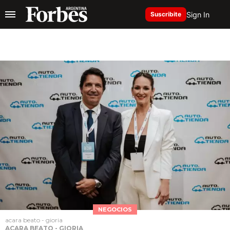
Sign In
Suscribite
NEGOCIOS
acara beato - gioria
ACARA BEATO - GIORIA