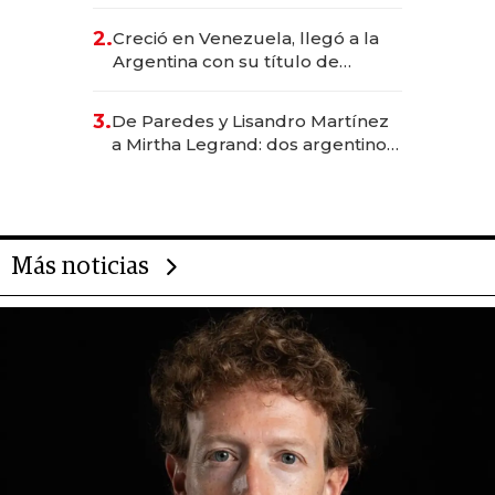
EE.UU. y hoy es la única mujer
CEO en Vaca Muerta
2.
Creció en Venezuela, llegó a la
Argentina con su título de
abogado y construyó un imperio
gastronómico que revoluciona
3.
De Paredes y Lisandro Martínez
las marcas "fast premium"
a Mirtha Legrand: dos argentinos
impulsan el negocio del wellness
deportivo y el cuidado corporal
Más noticias