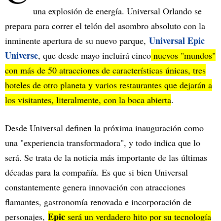
una explosión de energía. Universal Orlando se
prepara para correr el telón del asombro absoluto con la
Universal Epic
inminente apertura de su nuevo parque,
Universe
, que desde mayo incluirá cinco
nuevos "mundos"
con más de 50 atracciones de características únicas, tres
hoteles de otro planeta y varios restaurantes que dejarán a
los visitantes, literalmente, con la boca abierta
.
Desde Universal definen la próxima inauguración como
una "experiencia transformadora", y todo indica que lo
será. Se trata de la noticia más importante de las últimas
décadas para la compañía. Es que si bien Universal
constantemente genera innovación con atracciones
flamantes, gastronomía renovada e incorporación de
Epic
personajes,
será un verdadero hito por su tecnología