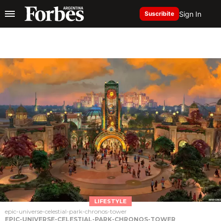
Sign In
Suscribite
LIFESTYLE
epic-universe-celestial-park-chronos-tower
EPIC-UNIVERSE-CELESTIAL-PARK-CHRONOS-TOWER