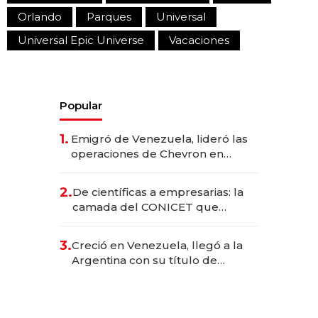
Orlando
Parques
Universal
Universal Epic Universe
Vacaciones
Popular
1.
Emigró de Venezuela, lideró las
operaciones de Chevron en
EE.UU. y hoy es la única mujer
CEO en Vaca Muerta
2.
De científicas a empresarias: la
camada del CONICET que
levantó más de US$ 40 millones
para fundar startups biotech
3.
Creció en Venezuela, llegó a la
Argentina con su título de
abogado y construyó un imperio
gastronómico que revoluciona
las marcas "fast premium"