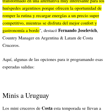
transformado en una alternativa muy interesante para los
huéspedes argentinos porque ofrecen la oportunidad de
romper la rutina y recargar energías a un precio super
competitivo, mientras se disfruta del mejor confort y
Fernando Joselevich
gastronomía a bordo
", destacó
,
Country Manager en Argentina & Latam de Costa
Cruceros.
Aquí, algunas de las opciones para ir programando esas
esperadas salidas:
Minis a Uruguay
Costa
Los mini cruceros de
esta temporada se llevan a