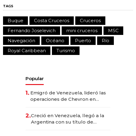
TAGS
Buque
Costa Cruceros
Cruceros
Fernando Joselevich
mini cruceros
MSC
Navegación
Océano
Puerto
Río
Royal Caribbean
Turismo
Popular
1.
Emigró de Venezuela, lideró las
operaciones de Chevron en
EE.UU. y hoy es la única mujer
CEO en Vaca Muerta
2.
Creció en Venezuela, llegó a la
Argentina con su título de
abogado y construyó un imperio
gastronómico que revoluciona