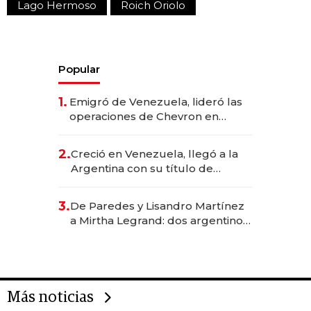
Lago Hermoso
Roich Oriolo
Popular
1.
Emigró de Venezuela, lideró las
operaciones de Chevron en
EE.UU. y hoy es la única mujer
CEO en Vaca Muerta
2.
Creció en Venezuela, llegó a la
Argentina con su título de
abogado y construyó un imperio
gastronómico que revoluciona
3.
De Paredes y Lisandro Martínez
las marcas "fast premium"
a Mirtha Legrand: dos argentinos
impulsan el negocio del wellness
deportivo y el cuidado corporal
Más noticias