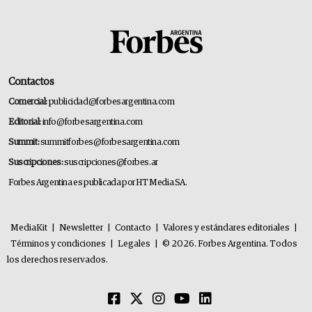
Contactos
Comercial:
publicidad@forbesargentina.com
Editorial:
info@forbesargentina.com
Summit:
summitforbes@forbesargentina.com
Suscripciones:
suscripciones@forbes.ar
Forbes Argentina es publicada por HT Media SA.
MediaKit
|
Newsletter
|
Contacto
|
Valores y estándares editoriales
|
Términos y condiciones
|
Legales
|
© 2026. Forbes Argentina. Todos
los derechos reservados.