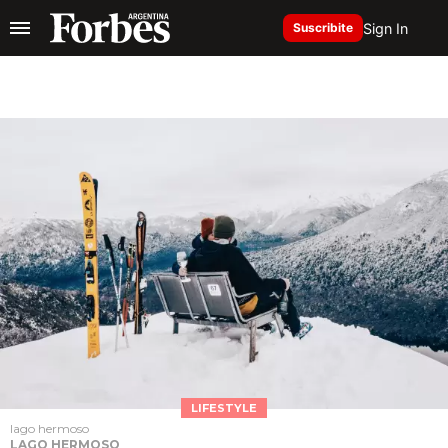
Sign In
Suscribite
LIFESTYLE
lago hermoso
LAGO HERMOSO