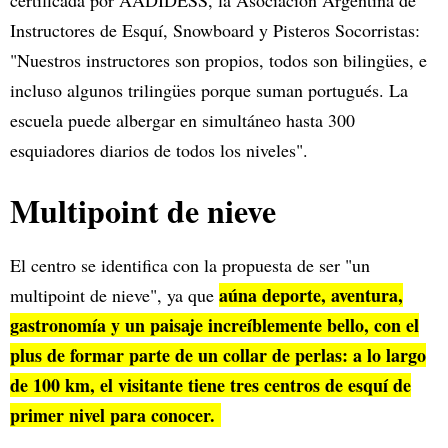
Instructores de Esquí, Snowboard y Pisteros Socorristas:
"Nuestros instructores son propios, todos son bilingües, e
incluso algunos trilingües porque suman portugués. La
escuela puede albergar en simultáneo hasta 300
esquiadores diarios de todos los niveles".
Multipoint de nieve
El centro se identifica con la propuesta de ser "un
aúna deporte, aventura,
multipoint de nieve", ya que
gastronomía y un paisaje increíblemente bello, con el
plus de formar parte de un collar de perlas: a lo largo
de 100 km, el visitante tiene tres centros de esquí de
primer nivel para conocer.