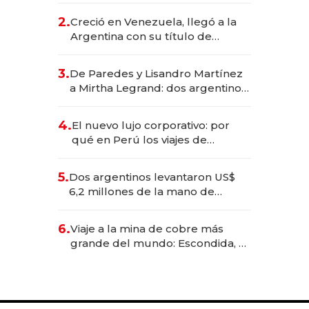
CEO en Vaca Muerta
2.
Creció en Venezuela, llegó a la
Argentina con su título de
abogado y construyó un imperio
gastronómico que revoluciona
3.
De Paredes y Lisandro Martínez
las marcas "fast premium"
a Mirtha Legrand: dos argentinos
impulsan el negocio del wellness
deportivo y el cuidado corporal
4.
El nuevo lujo corporativo: por
qué en Perú los viajes de
negocios dejan de ser reuniones
para convertirse en experiencias
5.
Dos argentinos levantaron US$
transformadoras
6,2 millones de la mano de
Rauch, Englebienne y Woloski
6.
Viaje a la mina de cobre más
grande del mundo: Escondida, el
gigante chileno que exporta US$
14.000 millones anuales