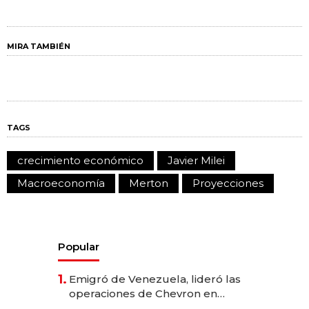
MIRA TAMBIÉN
TAGS
crecimiento económico
Javier Milei
Macroeconomía
Merton
Proyecciones
Popular
1.
Emigró de Venezuela, lideró las
operaciones de Chevron en
EE.UU. y hoy es la única mujer