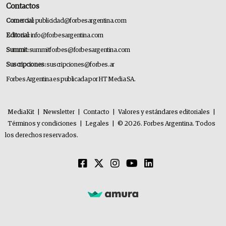
Contactos
Comercial:
publicidad@forbesargentina.com
Editorial:
info@forbesargentina.com
Summit:
summitforbes@forbesargentina.com
Suscripciones:
suscripciones@forbes.ar
Forbes Argentina es publicada por HT Media SA.
MediaKit
|
Newsletter
|
Contacto
|
Valores y estándares editoriales
|
Términos y condiciones
|
Legales
|
© 2026. Forbes Argentina. Todos
los derechos reservados.