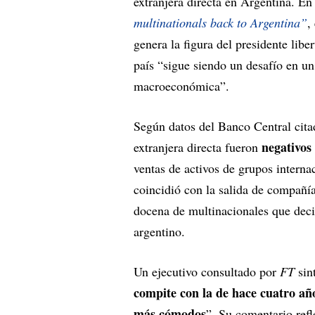
extranjera directa en Argentina. En
multinationals back to Argentina”
,
genera la figura del presidente libe
país “sigue siendo un desafío en un
macroeconómica”.
Según datos del Banco Central cit
negativos
extranjera directa fueron
ventas de activos de grupos interna
coincidió con la salida de compañ
docena de multinacionales que deci
argentino.
Un ejecutivo consultado por
FT
sint
compite con la de hace cuatro año
más cómodos
”. Su comentario refl