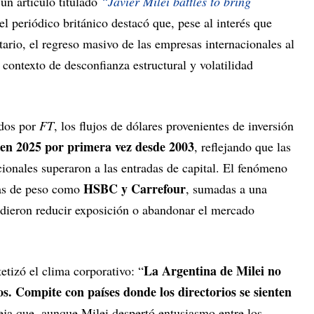
 un artículo titulado
“Javier Milei battles to bring
 el periódico británico destacó que, pese al interés que
rtario, el regreso masivo de las empresas internacionales al
 contexto de desconfianza estructural y volatilidad
ados por
FT
, los flujos de dólares provenientes de inversión
 en 2025 por primera vez desde 2003
, reflejando que las
cionales superaron a las entradas de capital. El fenómeno
HSBC y Carrefour
ías de peso como
, sumadas a una
dieron reducir exposición o abandonar el mercado
La Argentina de Milei no
etizó el clima corporativo: “
s. Compite con países donde los directorios se sienten
eja que, aunque Milei despertó entusiasmo entre los