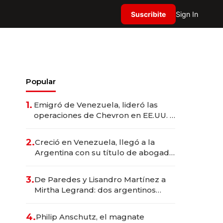
Suscribite
Sign In
Popular
1.
Emigró de Venezuela, lideró las
operaciones de Chevron en EE.UU. y
hoy es la única mujer CEO en Vaca
Muerta
2.
Creció en Venezuela, llegó a la
Argentina con su título de abogado
y construyó un imperio
gastronómico que revoluciona las
3.
De Paredes y Lisandro Martínez a
marcas "fast premium"
Mirtha Legrand: dos argentinos
impulsan el negocio del wellness
deportivo y el cuidado corporal
4.
Philip Anschutz, el magnate