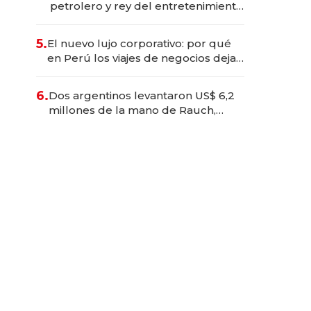
petrolero y rey del entretenimiento
que va por la licitación de
Tecnópolis junto a Fénix
5.
El nuevo lujo corporativo: por qué
en Perú los viajes de negocios dejan
de ser reuniones para convertirse
en experiencias transformadoras
6.
Dos argentinos levantaron US$ 6,2
millones de la mano de Rauch,
Englebienne y Woloski