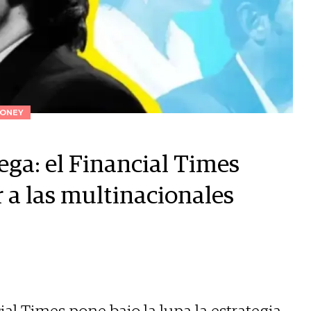
ONEY
lega: el Financial Times
r a las multinacionales