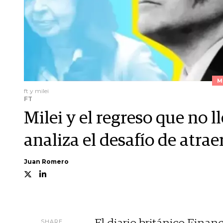
M
ft y milei
FT
Milei y el regreso que no l
analiza el desafío de atrae
Juan Romero
SHARE