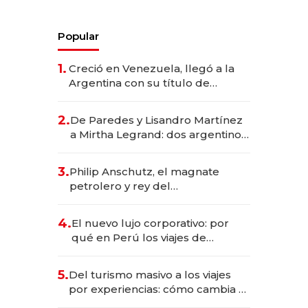
Popular
1.
Creció en Venezuela, llegó a la
Argentina con su título de
abogado y construyó un imperio
gastronómico que revoluciona
2.
De Paredes y Lisandro Martínez
las marcas "fast premium"
a Mirtha Legrand: dos argentinos
impulsan el negocio del wellness
deportivo y el cuidado corporal
3.
Philip Anschutz, el magnate
petrolero y rey del
entretenimiento que va por la
licitación de Tecnópolis junto a
4.
El nuevo lujo corporativo: por
Fénix
qué en Perú los viajes de
negocios dejan de ser reuniones
para convertirse en experiencias
5.
Del turismo masivo a los viajes
transformadoras
por experiencias: cómo cambia el
negocio de la asistencia al viajero