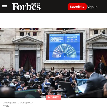
Sign In
Suscribite
MONEY
presupuesto congreso
CDN