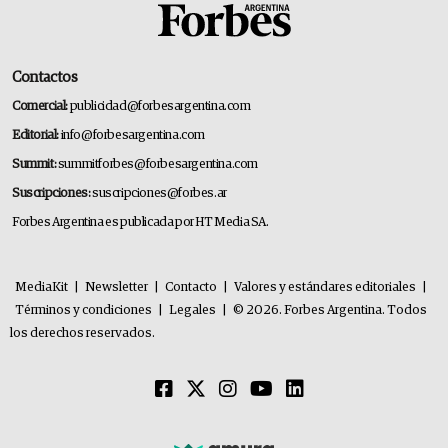
Contactos
Comercial:
publicidad@forbesargentina.com
Editorial:
info@forbesargentina.com
Summit:
summitforbes@forbesargentina.com
Suscripciones:
suscripciones@forbes.ar
Forbes Argentina es publicada por HT Media SA.
MediaKit
|
Newsletter
|
Contacto
|
Valores y estándares editoriales
|
Términos y condiciones
|
Legales
|
© 2026. Forbes Argentina. Todos
los derechos reservados.