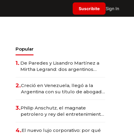
Suscribite
Sign In
Popular
1.
De Paredes y Lisandro Martínez a
Mirtha Legrand: dos argentinos
impulsan el negocio del wellness
deportivo y el cuidado corporal
2.
Creció en Venezuela, llegó a la
Argentina con su título de abogado
y construyó un imperio
gastronómico que revoluciona las
3.
Philip Anschutz, el magnate
marcas "fast premium"
petrolero y rey del entretenimiento
que va por la licitación de
Tecnópolis junto a Fénix
4.
El nuevo lujo corporativo: por qué