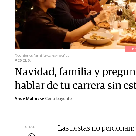
LID
Reuniones familiares navideñas
PEXELS.
Navidad, familia y pregun
hablar de tu carrera sin es
Andy Molinsky
Contribuyente
SHARE
Las fiestas no perdonan: e