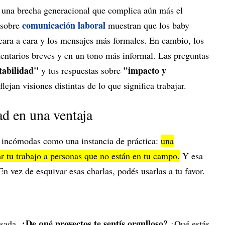
 una brecha generacional que complica aún más el
comunicación laboral
 sobre
muestran que los baby
 cara a cara y los mensajes más formales. En cambio, los
mentarios breves y en un tono más informal. Las preguntas
stabilidad"
"impacto y
y tus respuestas sobre
flejan visiones distintas de lo que significa trabajar.
d en una ventaja
s incómodas como una instancia de práctica:
una
r tu trabajo a personas que no están en tu campo.
Y esa
En vez de esquivar esas charlas, podés usarlas a tu favor.
¿De qué proyectos te sentís orgulloso?
nsada.
¿Qué estás