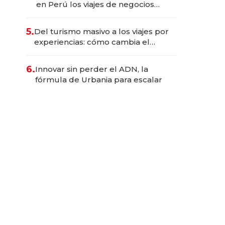
en Perú los viajes de negocios
dejan de ser reuniones para
convertirse en experiencias
5.
Del turismo masivo a los viajes por
transformadoras
experiencias: cómo cambia el
negocio de la asistencia al viajero
6.
Innovar sin perder el ADN, la
fórmula de Urbania para escalar