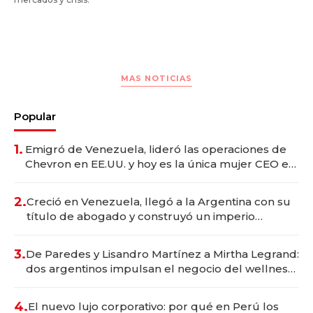
MAS NOTICIAS
Popular
1.
Emigró de Venezuela, lideró las operaciones de
Chevron en EE.UU. y hoy es la única mujer CEO en
Vaca Muerta
2.
Creció en Venezuela, llegó a la Argentina con su
título de abogado y construyó un imperio
gastronómico que revoluciona las marcas "fast
premium"
3.
De Paredes y Lisandro Martínez a Mirtha Legrand:
dos argentinos impulsan el negocio del wellness
deportivo y el cuidado corporal
4.
El nuevo lujo corporativo: por qué en Perú los