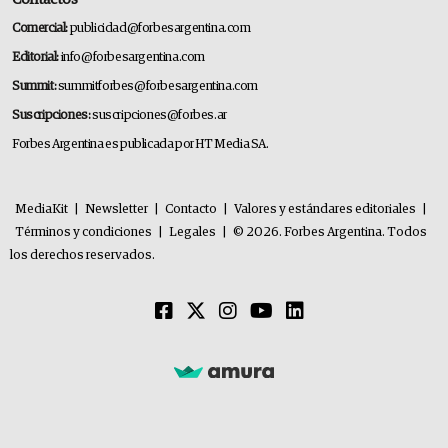
Comercial:
publicidad@forbesargentina.com
Editorial:
info@forbesargentina.com
Summit:
summitforbes@forbesargentina.com
Suscripciones:
suscripciones@forbes.ar
Forbes Argentina es publicada por HT Media SA.
MediaKit
|
Newsletter
|
Contacto
|
Valores y estándares editoriales
|
Términos y condiciones
|
Legales
|
© 2026. Forbes Argentina. Todos
los derechos reservados.