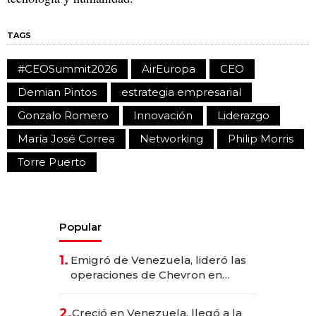
TAGS
#CEOSummit2026
AirEuropa
CEO
Demian Pintos
estrategia empresarial
Gonzalo Romero
Innovación
Liderazgo
María José Correa
Networking
Philip Morris
Torre Puerto
Popular
1.
Emigró de Venezuela, lideró las
operaciones de Chevron en
EE.UU. y hoy es la única mujer
CEO en Vaca Muerta
2.
Creció en Venezuela, llegó a la