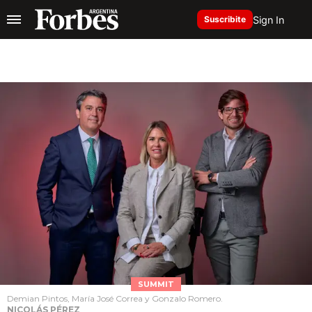
Sign In
Suscribite
SUMMIT
Demian Pintos, María José Correa y Gonzalo Romero.
NICOLÁS PÉREZ