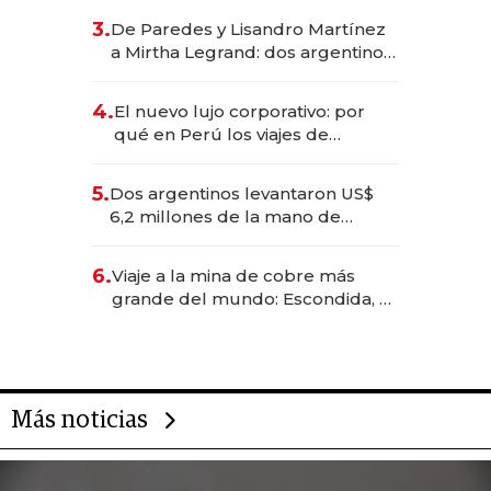
gastronómico que revoluciona
3.
De Paredes y Lisandro Martínez
las marcas "fast premium"
a Mirtha Legrand: dos argentinos
impulsan el negocio del wellness
deportivo y el cuidado corporal
4.
El nuevo lujo corporativo: por
qué en Perú los viajes de
negocios dejan de ser reuniones
para convertirse en experiencias
5.
Dos argentinos levantaron US$
transformadoras
6,2 millones de la mano de
Rauch, Englebienne y Woloski
6.
Viaje a la mina de cobre más
grande del mundo: Escondida, el
gigante chileno que exporta US$
14.000 millones anuales
Más noticias