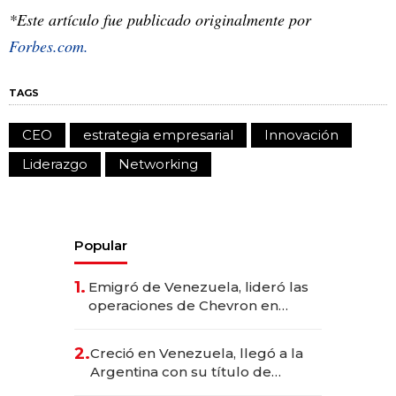
*Este artículo fue publicado originalmente por
Forbes.com.
TAGS
CEO
estrategia empresarial
Innovación
Liderazgo
Networking
Popular
1.
Emigró de Venezuela, lideró las
operaciones de Chevron en
EE.UU. y hoy es la única mujer
CEO en Vaca Muerta
2.
Creció en Venezuela, llegó a la
Argentina con su título de
abogado y construyó un imperio