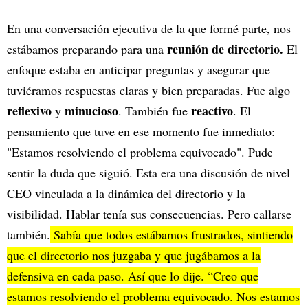
En una conversación ejecutiva de la que formé parte, nos
reunión de directorio.
estábamos preparando para una
El
enfoque estaba en anticipar preguntas y asegurar que
tuviéramos respuestas claras y bien preparadas. Fue algo
reflexivo
minucioso
reactivo
y
. También fue
. El
pensamiento que tuve en ese momento fue inmediato:
"Estamos resolviendo el problema equivocado". Pude
sentir la duda que siguió. Esta era una discusión de nivel
CEO vinculada a la dinámica del directorio y la
visibilidad. Hablar tenía sus consecuencias. Pero callarse
también.
Sabía que todos estábamos frustrados, sintiendo
que el directorio nos juzgaba y que jugábamos a la
defensiva en cada paso. Así que lo dije. “Creo que
estamos resolviendo el problema equivocado. Nos estamos