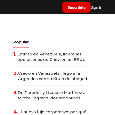
Suscribite
Sign In
Popular
1.
Emigró de Venezuela, lideró las
operaciones de Chevron en EE.UU. y
hoy es la única mujer CEO en Vaca
Muerta
2.
Creció en Venezuela, llegó a la
Argentina con su título de abogado
y construyó un imperio
gastronómico que revoluciona las
3.
De Paredes y Lisandro Martínez a
marcas "fast premium"
Mirtha Legrand: dos argentinos
impulsan el negocio del wellness
deportivo y el cuidado corporal
4.
El nuevo lujo corporativo: por qué