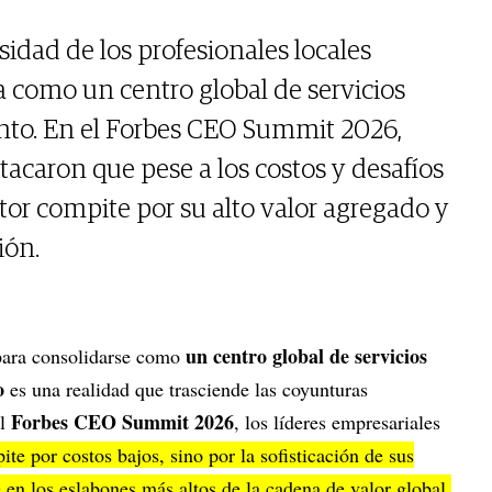
osidad de los profesionales locales
a como un centro global de servicios
nto. En el Forbes CEO Summit 2026,
tacaron que pese a los costos y desafíos
or compite por su alto valor agregado y
ión.
un centro global de servicios
 para consolidarse como
o
es una realidad que trasciende las coyunturas
Forbes CEO Summit 2026
el
, los líderes empresariales
ite por costos bajos, sino por la sofisticación de sus
e en los eslabones más altos de la cadena de valor global.