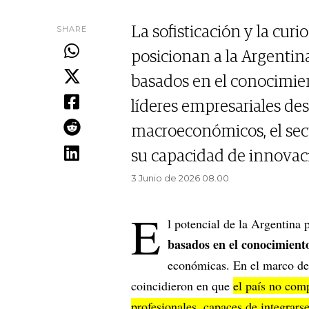
SHARE
La sofisticación y la curi
posicionan a la Argentin
basados en el conocimie
líderes empresariales des
macroeconómicos, el sect
su capacidad de innovac
3 Junio de 2026 08.00
E
l potencial de la Argentina
basados en el conocimient
económicas. En el marco d
coincidieron en que
el país no comp
profesionales, capaces de integrars