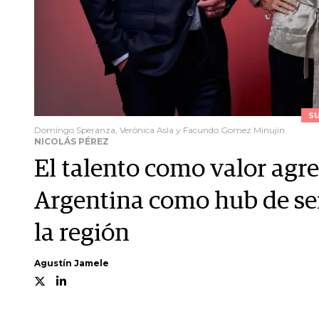
S
Domingo Speranza, Verónica Asla y Facundo Gomez Minujin.
NICOLÁS PÉREZ
El talento como valor agre
Argentina como hub de ser
la región
Agustín Jamele