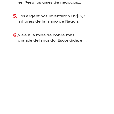
en Perú los viajes de negocios
dejan de ser reuniones para
convertirse en experiencias
5.
Dos argentinos levantaron US$ 6,2
transformadoras
millones de la mano de Rauch,
Englebienne y Woloski
6.
Viaje a la mina de cobre más
grande del mundo: Escondida, el
gigante chileno que exporta US$
14.000 millones anuales