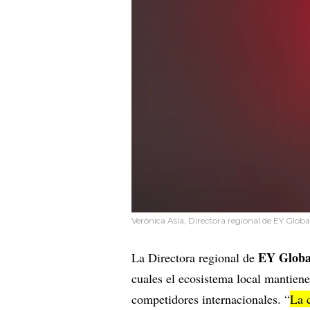
Verónica Asla, Directora regional de EY Globa
EY Global
La Directora regional de
cuales el ecosistema local mantien
competidores internacionales. “
La c