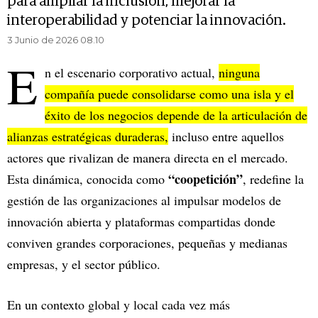
para ampliar la inclusión, mejorar la
interoperabilidad y potenciar la innovación.
3 Junio de 2026 08.10
E
n el escenario corporativo actual,
ninguna
compañía puede consolidarse como una isla y el
éxito de los negocios depende de la articulación de
alianzas estratégicas duraderas,
incluso entre aquellos
actores que rivalizan de manera directa en el mercado.
“coopetición”
Esta dinámica, conocida como
, redefine la
gestión de las organizaciones al impulsar modelos de
innovación abierta y plataformas compartidas donde
conviven grandes corporaciones, pequeñas y medianas
empresas, y el sector público.
En un contexto global y local cada vez más