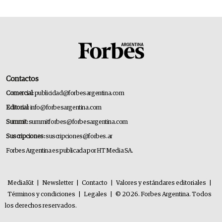
Contactos
Comercial:
publicidad@forbesargentina.com
Editorial:
info@forbesargentina.com
Summit:
summitforbes@forbesargentina.com
Suscripciones:
suscripciones@forbes.ar
Forbes Argentina es publicada por HT Media SA.
MediaKit
|
Newsletter
|
Contacto
|
Valores y estándares editoriales
|
Términos y condiciones
|
Legales
|
© 2026. Forbes Argentina. Todos
los derechos reservados.