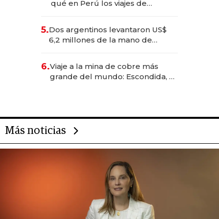
qué en Perú los viajes de
negocios dejan de ser reuniones
para convertirse en experiencias
5.
Dos argentinos levantaron US$
transformadoras
6,2 millones de la mano de
Rauch, Englebienne y Woloski
6.
Viaje a la mina de cobre más
grande del mundo: Escondida, el
gigante chileno que exporta US$
14.000 millones anuales
Más noticias