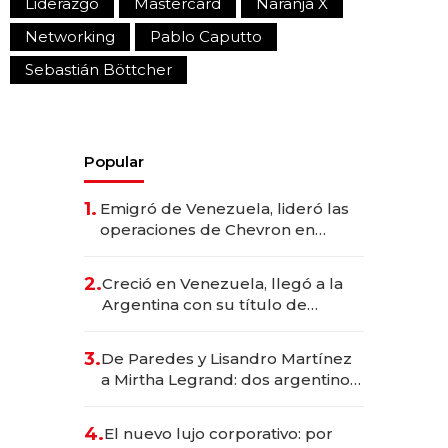
Liderazgo
Mastercard
Naranja X
Networking
Pablo Caputto
Sebastián Böttcher
Popular
1.
Emigró de Venezuela, lideró las
operaciones de Chevron en
EE.UU. y hoy es la única mujer
CEO en Vaca Muerta
2.
Creció en Venezuela, llegó a la
Argentina con su título de
abogado y construyó un imperio
gastronómico que revoluciona
3.
De Paredes y Lisandro Martínez
las marcas "fast premium"
a Mirtha Legrand: dos argentinos
impulsan el negocio del wellness
deportivo y el cuidado corporal
4.
El nuevo lujo corporativo: por