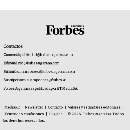
Contactos
Comercial:
publicidad@forbesargentina.com
Editorial:
info@forbesargentina.com
Summit:
summitforbes@forbesargentina.com
Suscripciones:
suscripciones@forbes.ar
Forbes Argentina es publicada por HT Media SA.
MediaKit
|
Newsletter
|
Contacto
|
Valores y estándares editoriales
|
Términos y condiciones
|
Legales
|
© 2026. Forbes Argentina. Todos
los derechos reservados.