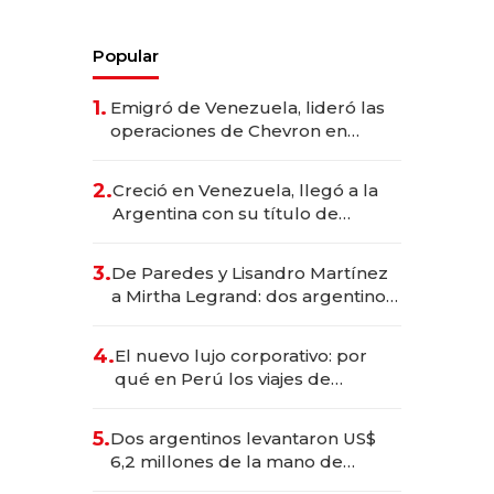
Popular
1.
Emigró de Venezuela, lideró las
operaciones de Chevron en
EE.UU. y hoy es la única mujer
CEO en Vaca Muerta
2.
Creció en Venezuela, llegó a la
Argentina con su título de
abogado y construyó un imperio
gastronómico que revoluciona
3.
De Paredes y Lisandro Martínez
las marcas "fast premium"
a Mirtha Legrand: dos argentinos
impulsan el negocio del wellness
deportivo y el cuidado corporal
4.
El nuevo lujo corporativo: por
qué en Perú los viajes de
negocios dejan de ser reuniones
para convertirse en experiencias
5.
Dos argentinos levantaron US$
transformadoras
6,2 millones de la mano de
Rauch, Englebienne y Woloski