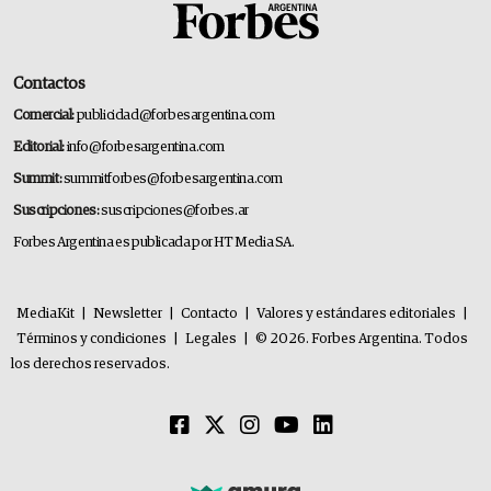
Contactos
Comercial:
publicidad@forbesargentina.com
Editorial:
info@forbesargentina.com
Summit:
summitforbes@forbesargentina.com
Suscripciones:
suscripciones@forbes.ar
Forbes Argentina es publicada por HT Media SA.
MediaKit
|
Newsletter
|
Contacto
|
Valores y estándares editoriales
|
Términos y condiciones
|
Legales
|
© 2026. Forbes Argentina. Todos
los derechos reservados.