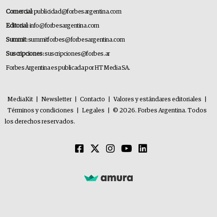
Comercial:
publicidad@forbesargentina.com
Editorial:
info@forbesargentina.com
Summit:
summitforbes@forbesargentina.com
Suscripciones:
suscripciones@forbes.ar
Forbes Argentina es publicada por HT Media SA.
MediaKit
|
Newsletter
|
Contacto
|
Valores y estándares editoriales
|
Términos y condiciones
|
Legales
|
© 2026. Forbes Argentina. Todos
los derechos reservados.