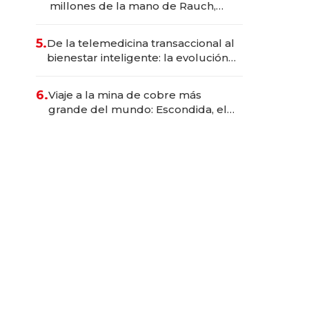
millones de la mano de Rauch,
Englebienne y Woloski
5.
De la telemedicina transaccional al
bienestar inteligente: la evolución
de doc24 para transformar a las
organizaciones
6.
Viaje a la mina de cobre más
grande del mundo: Escondida, el
gigante chileno que exporta US$
14.000 millones anuales