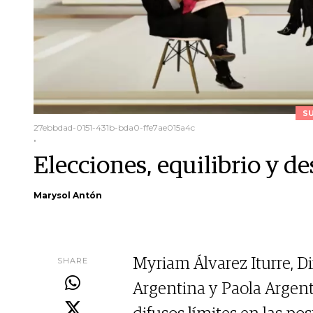
S
27ebbdad-0151-431b-bda0-ffe7ae015a4c
.
Elecciones, equilibrio y de
Marysol Antón
SHARE
Myriam Álvarez Iturre, D
Argentina y Paola Argent