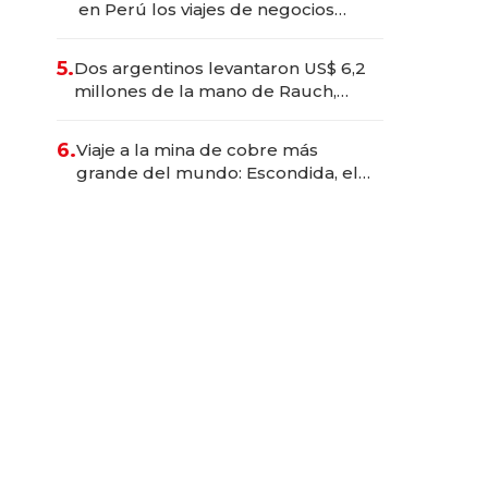
en Perú los viajes de negocios
dejan de ser reuniones para
convertirse en experiencias
5.
Dos argentinos levantaron US$ 6,2
transformadoras
millones de la mano de Rauch,
Englebienne y Woloski
6.
Viaje a la mina de cobre más
grande del mundo: Escondida, el
gigante chileno que exporta US$
14.000 millones anuales