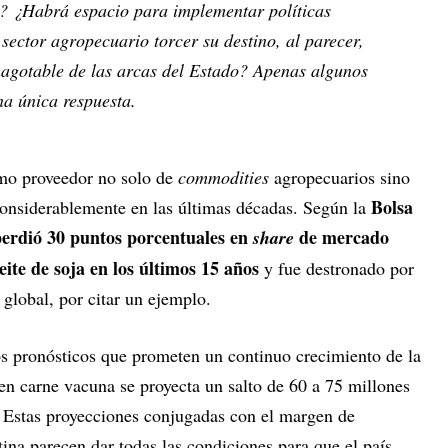
? ¿Habrá espacio para implementar políticas
sector agropecuario torcer su destino, al parecer,
nagotable de las arcas del Estado? Apenas algunos
na única respuesta.
omo proveedor no solo de
commodities
agropecuarios sino
Bolsa
considerablemente en las últimas décadas. Según la
 perdió 30 puntos porcentuales en
de mercado
share
ite de soja en los últimos 15 años
y fue destronado por
 global, por citar un ejemplo.
los pronósticos que prometen un continuo crecimiento de la
en carne vacuna se proyecta un salto de 60 a 75 millones
. Estas proyecciones conjugadas con el margen de
ina parecen dar todas las condiciones para que el país