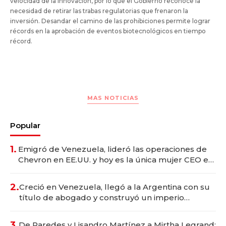
velocidad de la innovación, por lo que el Gobierno reconoce la
necesidad de retirar las trabas regulatorias que frenaron la
inversión. Desandar el camino de las prohibiciones permite lograr
récords en la aprobación de eventos biotecnológicos en tiempo
récord.
MAS NOTICIAS
Popular
1.
Emigró de Venezuela, lideró las operaciones de
Chevron en EE.UU. y hoy es la única mujer CEO en
Vaca Muerta
2.
Creció en Venezuela, llegó a la Argentina con su
título de abogado y construyó un imperio
gastronómico que revoluciona las marcas "fast
premium"
3.
De Paredes y Lisandro Martínez a Mirtha Legrand: