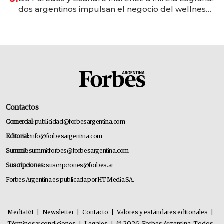
dos argentinos impulsan el negocio del wellness
deportivo y el cuidado corporal
Contactos
Comercial:
publicidad@forbesargentina.com
Editorial:
info@forbesargentina.com
Summit:
summitforbes@forbesargentina.com
Suscripciones:
suscripciones@forbes.ar
Forbes Argentina es publicada por HT Media SA.
MediaKit
|
Newsletter
|
Contacto
|
Valores y estándares editoriales
|