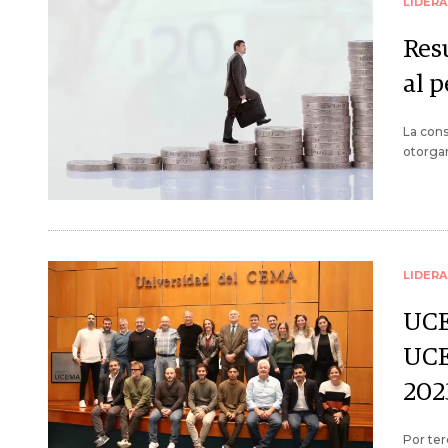
LIDER
Resu
al 
La cons
otorga
LIDER
UCE
UCE
202
Por ter