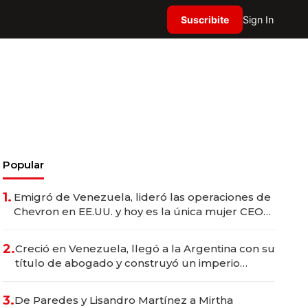
Suscribite
Sign In
Popular
1.
Emigró de Venezuela, lideró las operaciones de
Chevron en EE.UU. y hoy es la única mujer CEO
en Vaca Muerta
2.
Creció en Venezuela, llegó a la Argentina con su
título de abogado y construyó un imperio
gastronómico que revoluciona las marcas "fast
premium"
3.
De Paredes y Lisandro Martínez a Mirtha