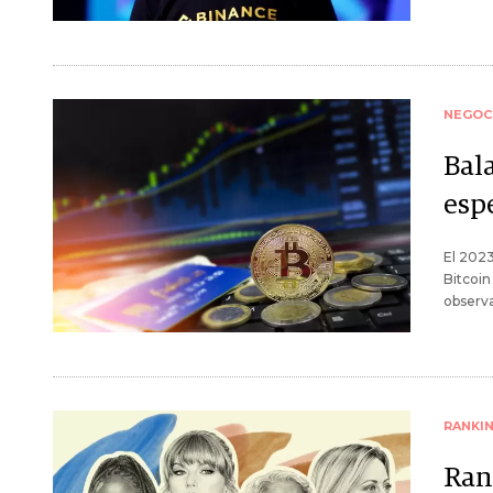
NEGOC
Bala
esp
El 2023
Bitcoin
observa
RANKI
Ran