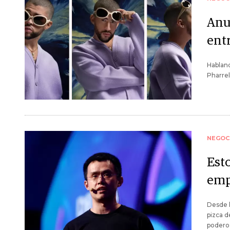
Anu
ent
Habland
Pharrel
NEGOC
Esto
emp
Desde l
pizca d
podero