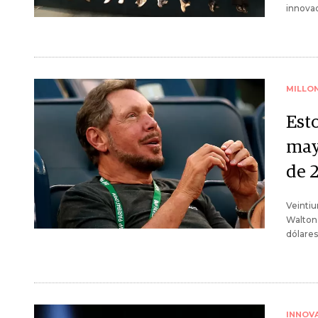
innovad
MILLO
Est
may
de 
Veintiu
Walton,
dólares
INNOV