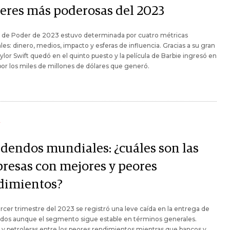
eres más poderosas del 2023
a de Poder de 2023 estuvo determinada por cuatro métricas
ales: dinero, medios, impacto y esferas de influencia. Gracias a su gran
ylor Swift quedó en el quinto puesto y la película de Barbie ingresó en
a por los miles de millones de dólares que generó.
Y
idendos mundiales: ¿cuáles son las
resas con mejores y peores
dimientos?
ercer trimestre del 2023 se registró una leve caída en la entrega de
ndos aunque el segmento sigue estable en términos generales.
 y petroleras entre los peores rendimientos mientras que bancos y