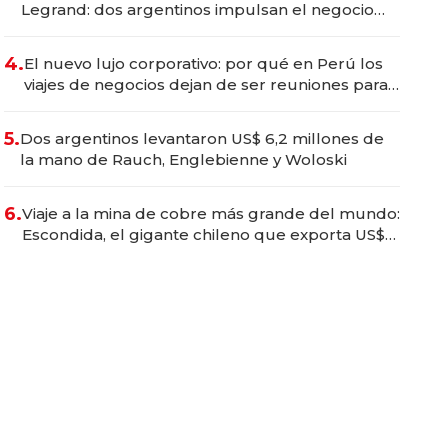
Legrand: dos argentinos impulsan el negocio
del wellness deportivo y el cuidado corporal
4.
El nuevo lujo corporativo: por qué en Perú los
viajes de negocios dejan de ser reuniones para
convertirse en experiencias transformadoras
5.
Dos argentinos levantaron US$ 6,2 millones de
la mano de Rauch, Englebienne y Woloski
6.
Viaje a la mina de cobre más grande del mundo:
Escondida, el gigante chileno que exporta US$
14.000 millones anuales