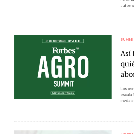
automot
SUMMI
Así
qui
abo
Los pri
escala 
invita