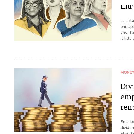
muj
La List
princip
año, Ta
la list
MONE
Div
emp
ren
En el t
divide
Minería