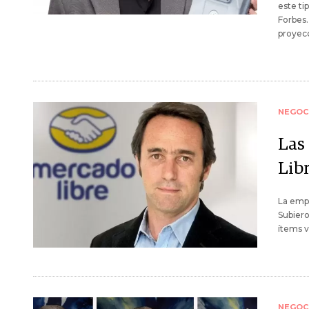
este ti
Forbes.
proyecc
NEGOC
Las
Lib
La empr
Subiero
ítems 
NEGOC