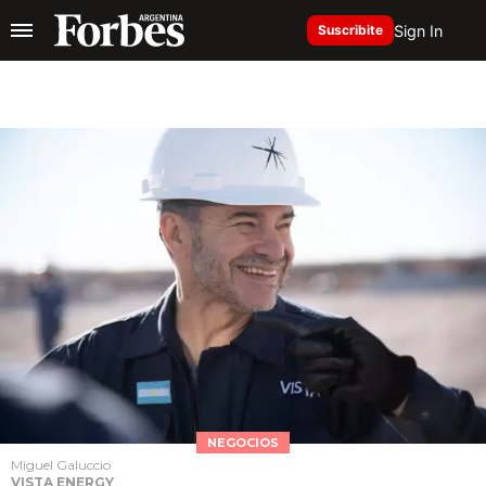
Sign In
Suscribite
NEGOCIOS
Miguel Galuccio
VISTA ENERGY