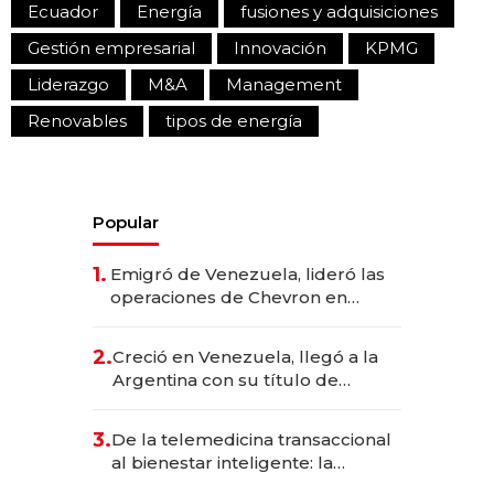
Ecuador
Energía
fusiones y adquisiciones
Gestión empresarial
Innovación
KPMG
Liderazgo
M&A
Management
Renovables
tipos de energía
Popular
1.
Emigró de Venezuela, lideró las
operaciones de Chevron en
EE.UU. y hoy es la única mujer
CEO en Vaca Muerta
2.
Creció en Venezuela, llegó a la
Argentina con su título de
abogado y construyó un imperio
gastronómico que revoluciona
3.
De la telemedicina transaccional
las marcas "fast premium"
al bienestar inteligente: la
evolución de doc24 para