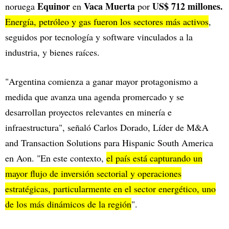
Equinor
Vaca Muerta
US$ 712 millones.
noruega
en
por
Energía, petróleo y gas fueron los sectores más activos
,
seguidos por tecnología y software vinculados a la
industria, y bienes raíces.
"Argentina comienza a ganar mayor protagonismo a
medida que avanza una agenda promercado y se
desarrollan proyectos relevantes en minería e
infraestructura", señaló Carlos Dorado, Líder de M&A
and Transaction Solutions para Hispanic South America
en Aon. "En este contexto,
el país está capturando un
mayor flujo de inversión sectorial y operaciones
estratégicas, particularmente en el sector energético, uno
de los más dinámicos de la región
".