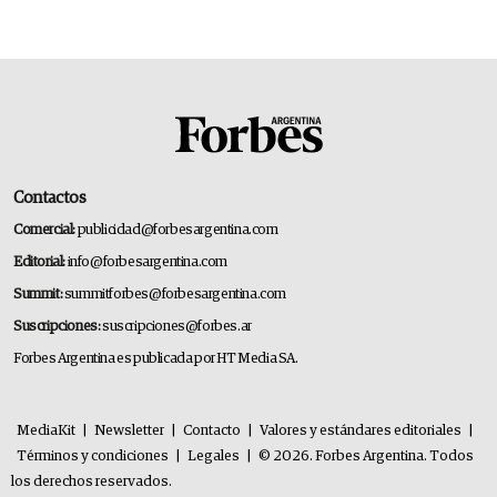
14.000 millones anuales
Contactos
Comercial:
publicidad@forbesargentina.com
Editorial:
info@forbesargentina.com
Summit:
summitforbes@forbesargentina.com
Suscripciones:
suscripciones@forbes.ar
Forbes Argentina es publicada por HT Media SA.
MediaKit
|
Newsletter
|
Contacto
|
Valores y estándares editoriales
|
Términos y condiciones
|
Legales
|
© 2026. Forbes Argentina. Todos
los derechos reservados.