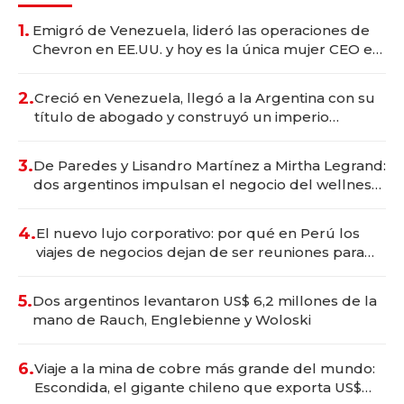
1.
Emigró de Venezuela, lideró las operaciones de
Chevron en EE.UU. y hoy es la única mujer CEO en
Vaca Muerta
2.
Creció en Venezuela, llegó a la Argentina con su
título de abogado y construyó un imperio
gastronómico que revoluciona las marcas "fast
premium"
3.
De Paredes y Lisandro Martínez a Mirtha Legrand:
dos argentinos impulsan el negocio del wellness
deportivo y el cuidado corporal
4.
El nuevo lujo corporativo: por qué en Perú los
viajes de negocios dejan de ser reuniones para
convertirse en experiencias transformadoras
5.
Dos argentinos levantaron US$ 6,2 millones de la
mano de Rauch, Englebienne y Woloski
6.
Viaje a la mina de cobre más grande del mundo:
Escondida, el gigante chileno que exporta US$