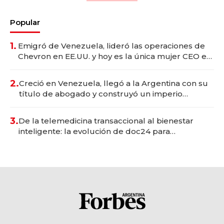
Popular
1.
Emigró de Venezuela, lideró las operaciones de
Chevron en EE.UU. y hoy es la única mujer CEO en
Vaca Muerta
2.
Creció en Venezuela, llegó a la Argentina con su
título de abogado y construyó un imperio
gastronómico que revoluciona las marcas "fast
premium"
3.
De la telemedicina transaccional al bienestar
inteligente: la evolución de doc24 para
transformar a las organizaciones