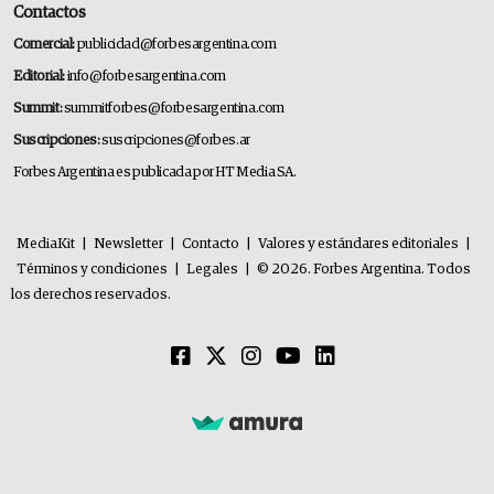
Contactos
Comercial:
publicidad@forbesargentina.com
Editorial:
info@forbesargentina.com
Summit:
summitforbes@forbesargentina.com
Suscripciones:
suscripciones@forbes.ar
Forbes Argentina es publicada por HT Media SA.
MediaKit
|
Newsletter
|
Contacto
|
Valores y estándares editoriales
|
Términos y condiciones
|
Legales
|
© 2026. Forbes Argentina. Todos
los derechos reservados.