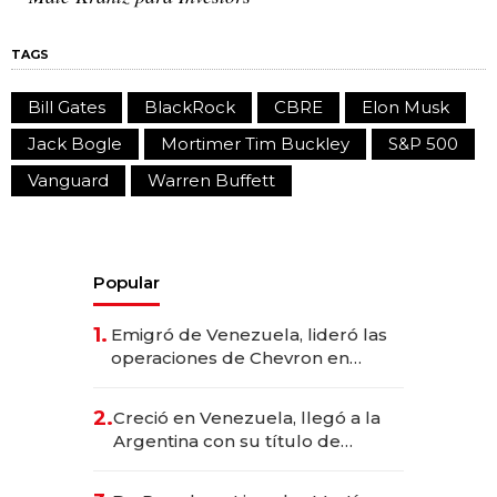
TAGS
Bill Gates
BlackRock
CBRE
Elon Musk
Jack Bogle
Mortimer Tim Buckley
S&P 500
Vanguard
Warren Buffett
Popular
1.
Emigró de Venezuela, lideró las
operaciones de Chevron en
EE.UU. y hoy es la única mujer
CEO en Vaca Muerta
2.
Creció en Venezuela, llegó a la
Argentina con su título de
abogado y construyó un imperio
gastronómico que revoluciona