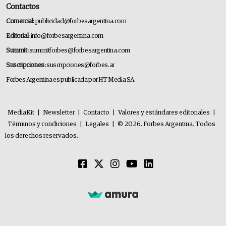
Contactos
Comercial:
publicidad@forbesargentina.com
Editorial:
info@forbesargentina.com
Summit:
summitforbes@forbesargentina.com
Suscripciones:
suscripciones@forbes.ar
Forbes Argentina es publicada por HT Media SA.
MediaKit
|
Newsletter
|
Contacto
|
Valores y estándares editoriales
|
Términos y condiciones
|
Legales
|
© 2026. Forbes Argentina. Todos
los derechos reservados.