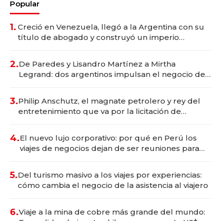
Popular
1.
Creció en Venezuela, llegó a la Argentina con su
título de abogado y construyó un imperio
gastronómico que revoluciona las marcas "fast
premium"
2.
De Paredes y Lisandro Martínez a Mirtha
Legrand: dos argentinos impulsan el negocio del
wellness deportivo y el cuidado corporal
3.
Philip Anschutz, el magnate petrolero y rey del
entretenimiento que va por la licitación de
Tecnópolis junto a Fénix
4.
El nuevo lujo corporativo: por qué en Perú los
viajes de negocios dejan de ser reuniones para
convertirse en experiencias transformadoras
5.
Del turismo masivo a los viajes por experiencias:
cómo cambia el negocio de la asistencia al viajero
6.
Viaje a la mina de cobre más grande del mundo: