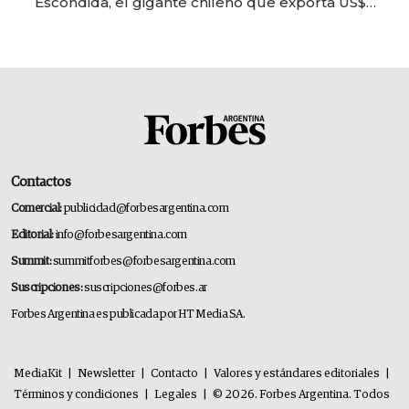
Escondida, el gigante chileno que exporta US$
14.000 millones anuales
Contactos
Comercial:
publicidad@forbesargentina.com
Editorial:
info@forbesargentina.com
Summit:
summitforbes@forbesargentina.com
Suscripciones:
suscripciones@forbes.ar
Forbes Argentina es publicada por HT Media SA.
MediaKit
|
Newsletter
|
Contacto
|
Valores y estándares editoriales
|
Términos y condiciones
|
Legales
|
© 2026. Forbes Argentina. Todos