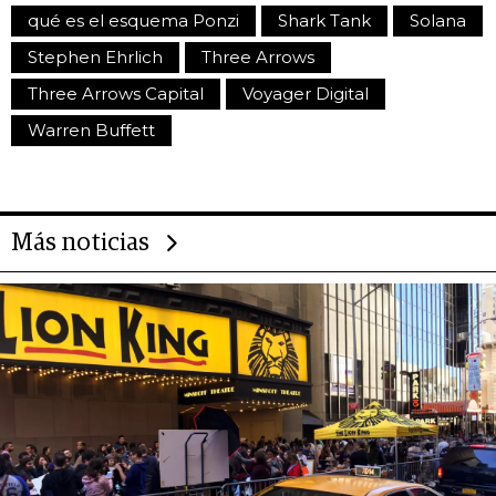
qué es el esquema Ponzi
Shark Tank
Solana
Stephen Ehrlich
Three Arrows
Three Arrows Capital
Voyager Digital
Warren Buffett
Más noticias