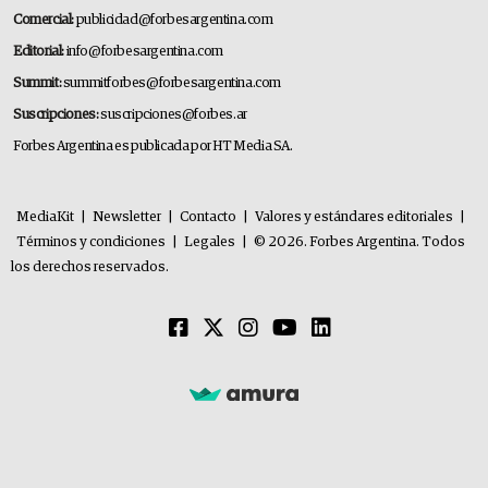
Comercial:
publicidad@forbesargentina.com
Editorial:
info@forbesargentina.com
Summit:
summitforbes@forbesargentina.com
Suscripciones:
suscripciones@forbes.ar
Forbes Argentina es publicada por HT Media SA.
MediaKit
|
Newsletter
|
Contacto
|
Valores y estándares editoriales
|
Términos y condiciones
|
Legales
|
© 2026. Forbes Argentina. Todos
los derechos reservados.