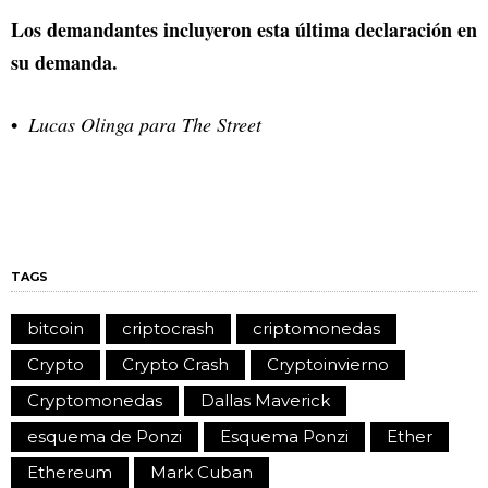
Los demandantes incluyeron esta última declaración en
su demanda.
Lucas Olinga para The Street
TAGS
bitcoin
criptocrash
criptomonedas
Crypto
Crypto Crash
Cryptoinvierno
Cryptomonedas
Dallas Maverick
esquema de Ponzi
Esquema Ponzi
Ether
Ethereum
Mark Cuban