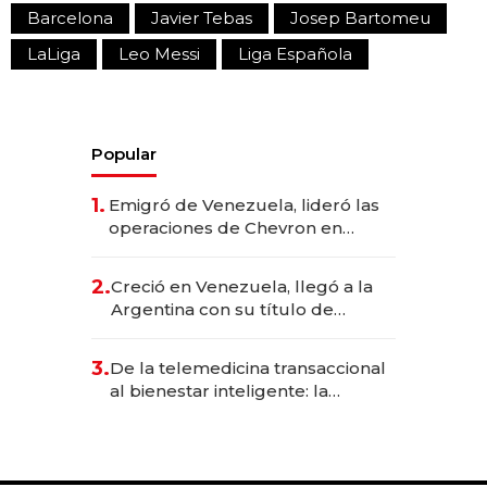
Barcelona
Javier Tebas
Josep Bartomeu
LaLiga
Leo Messi
Liga Española
Popular
1.
Emigró de Venezuela, lideró las
operaciones de Chevron en
EE.UU. y hoy es la única mujer
CEO en Vaca Muerta
2.
Creció en Venezuela, llegó a la
Argentina con su título de
abogado y construyó un imperio
gastronómico que revoluciona
3.
De la telemedicina transaccional
las marcas "fast premium"
al bienestar inteligente: la
evolución de doc24 para
transformar a las organizaciones