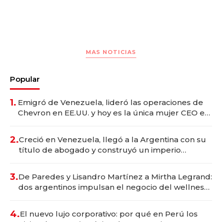
MAS NOTICIAS
Popular
1.
Emigró de Venezuela, lideró las operaciones de
Chevron en EE.UU. y hoy es la única mujer CEO en
Vaca Muerta
2.
Creció en Venezuela, llegó a la Argentina con su
título de abogado y construyó un imperio
gastronómico que revoluciona las marcas "fast
premium"
3.
De Paredes y Lisandro Martínez a Mirtha Legrand:
dos argentinos impulsan el negocio del wellness
deportivo y el cuidado corporal
4.
El nuevo lujo corporativo: por qué en Perú los