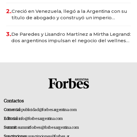
Vaca Muerta
2.
Creció en Venezuela, llegó a la Argentina con su
título de abogado y construyó un imperio
gastronómico que revoluciona las marcas "fast
premium"
3.
De Paredes y Lisandro Martínez a Mirtha Legrand:
dos argentinos impulsan el negocio del wellness
deportivo y el cuidado corporal
Contactos
Comercial:
publicidad@forbesargentina.com
Editorial:
info@forbesargentina.com
Summit:
summitforbes@forbesargentina.com
Suscripciones:
suscripciones@forbes.ar