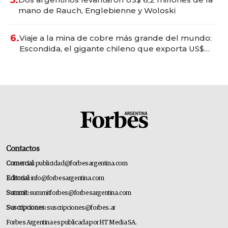
mano de Rauch, Englebienne y Woloski
6.
Viaje a la mina de cobre más grande del mundo:
Escondida, el gigante chileno que exporta US$
14.000 millones anuales
Contactos
Comercial:
publicidad@forbesargentina.com
Editorial:
info@forbesargentina.com
Summit:
summitforbes@forbesargentina.com
Suscripciones:
suscripciones@forbes.ar
Forbes Argentina es publicada por HT Media SA.