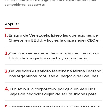
competidores: los deportes.
Popular
1.
Emigró de Venezuela, lideró las operaciones de
Chevron en EE.UU. y hoy es la única mujer CEO en
Vaca Muerta
2.
Creció en Venezuela, llegó a la Argentina con su
título de abogado y construyó un imperio
gastronómico que revoluciona las marcas "fast
premium"
3.
De Paredes y Lisandro Martínez a Mirtha Legrand:
dos argentinos impulsan el negocio del wellness
deportivo y el cuidado corporal
4.
El nuevo lujo corporativo: por qué en Perú los
viajes de negocios dejan de ser reuniones para
convertirse en experiencias transformadoras
5.
Dos argentinos levantaron US$ 6,2 millones de la