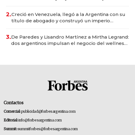
Vaca Muerta
2.
Creció en Venezuela, llegó a la Argentina con su
título de abogado y construyó un imperio
gastronómico que revoluciona las marcas "fast
premium"
3.
De Paredes y Lisandro Martínez a Mirtha Legrand:
dos argentinos impulsan el negocio del wellness
deportivo y el cuidado corporal
Contactos
Comercial:
publicidad@forbesargentina.com
Editorial:
info@forbesargentina.com
Summit:
summitforbes@forbesargentina.com