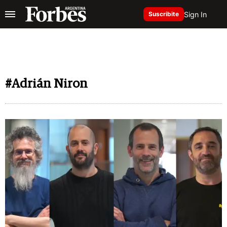
Sign In
Suscribite
#Adrián Niron