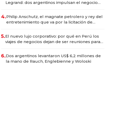
Legrand: dos argentinos impulsan el negocio
del wellness deportivo y el cuidado corporal
4.
Philip Anschutz, el magnate petrolero y rey del
entretenimiento que va por la licitación de
Tecnópolis junto a Fénix
5.
El nuevo lujo corporativo: por qué en Perú los
viajes de negocios dejan de ser reuniones para
convertirse en experiencias transformadoras
6.
Dos argentinos levantaron US$ 6,2 millones de
la mano de Rauch, Englebienne y Woloski