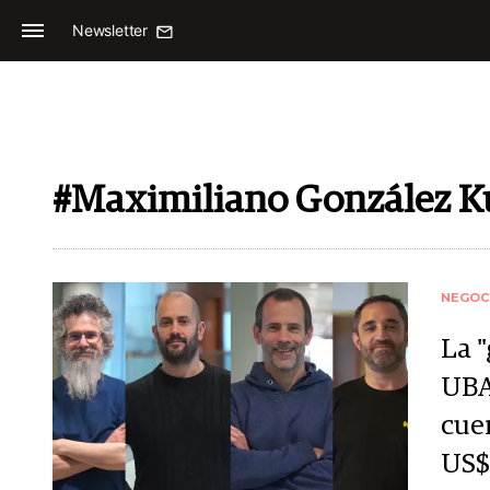
Newsletter
#Maximiliano González K
NEGOC
La "
UBA
cue
US$