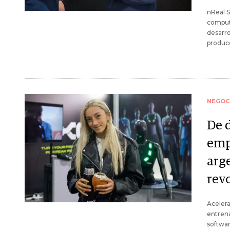
nReal 
computa
desarro
produc
NEGOC
De 
emp
arg
rev
Acelera
entren
softwar