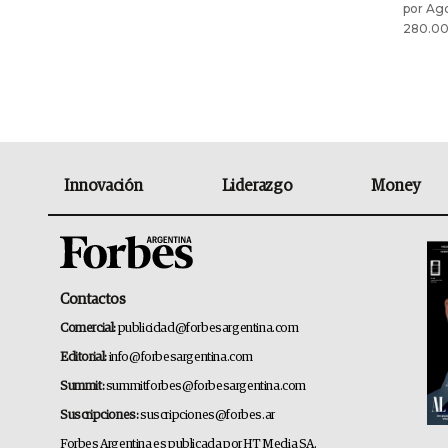
por Ago
280.000
Innovación
Liderazgo
Money
Contactos
Comercial:
publicidad@forbesargentina.com
Editorial:
info@forbesargentina.com
Summit:
summitforbes@forbesargentina.com
Suscripciones:
suscripciones@forbes.ar
Forbes Argentina es publicada por HT Media SA.