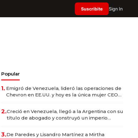
Suscribite
Sign In
Popular
1.
Emigró de Venezuela, lideró las operaciones de
Chevron en EE.UU. y hoy es la única mujer CEO
en Vaca Muerta
2.
Creció en Venezuela, llegó a la Argentina con su
título de abogado y construyó un imperio
gastronómico que revoluciona las marcas "fast
premium"
3.
De Paredes y Lisandro Martínez a Mirtha