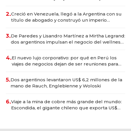
Vaca Muerta
2.
Creció en Venezuela, llegó a la Argentina con su
título de abogado y construyó un imperio
gastronómico que revoluciona las marcas "fast
premium"
3.
De Paredes y Lisandro Martínez a Mirtha Legrand:
dos argentinos impulsan el negocio del wellness
deportivo y el cuidado corporal
4.
El nuevo lujo corporativo: por qué en Perú los
viajes de negocios dejan de ser reuniones para
convertirse en experiencias transformadoras
5.
Dos argentinos levantaron US$ 6,2 millones de la
mano de Rauch, Englebienne y Woloski
6.
Viaje a la mina de cobre más grande del mundo:
Escondida, el gigante chileno que exporta US$
14.000 millones anuales