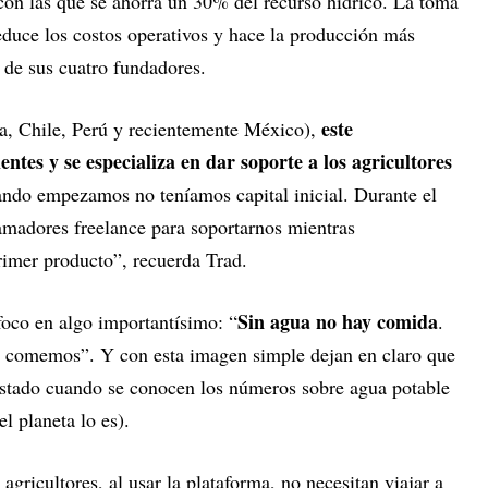
on las que se ahorra un 30% del recurso hídrico. La toma
educe los costos operativos y hace la producción más
o de sus cuatro fundadores.
este
na, Chile, Perú y recientemente México),
ntes y se especializa en dar soporte a los agricultores
do empezamos no teníamos capital inicial. Durante el
madores freelance para soportarnos mientras
rimer producto”, recuerda Trad.
Sin agua no hay comida
foco en algo importantísimo: “
.
ue comemos”. Y con esta imagen simple dejan en claro que
 costado cuando se conocen los números sobre agua potable
l planeta lo es).
agricultores, al usar la plataforma, no necesitan viajar a