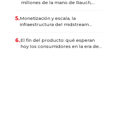
millones de la mano de Rauch,
Englebienne y Woloski
5.
Monetización y escala, la
infraestructura del midstream
busca destrabar el potencial de
Vaca Muerta
6.
El fin del producto: qué esperan
hoy los consumidores en la era de
las experiencias inteligentes