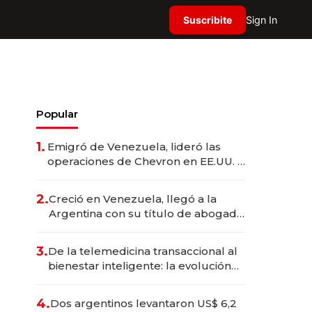
Suscribite
Sign In
Popular
1.
Emigró de Venezuela, lideró las
operaciones de Chevron en EE.UU. y
hoy es la única mujer CEO en Vaca
Muerta
2.
Creció en Venezuela, llegó a la
Argentina con su título de abogado
y construyó un imperio
gastronómico que revoluciona las
3.
De la telemedicina transaccional al
marcas "fast premium"
bienestar inteligente: la evolución
de doc24 para transformar a las
organizaciones
4.
Dos argentinos levantaron US$ 6,2