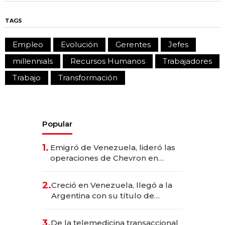
TAGS
Empleo
Evolución
Gerentes
Jefes
millennials
Recursos Humanos
Trabajadores
Trabajo
Transformación
Popular
1.
Emigró de Venezuela, lideró las
operaciones de Chevron en
EE.UU. y hoy es la única mujer
CEO en Vaca Muerta
2.
Creció en Venezuela, llegó a la
Argentina con su título de
abogado y construyó un imperio
gastronómico que revoluciona
3.
De la telemedicina transaccional