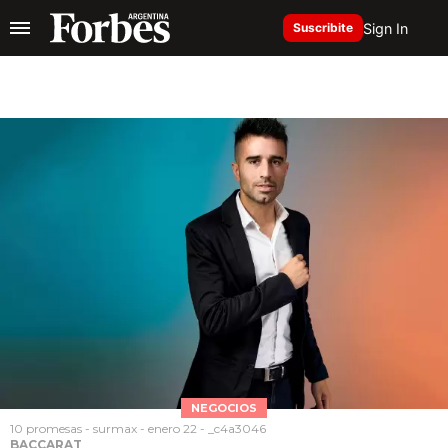
Sign In
Suscribite
NEGOCIOS
10 promesas - surmax - enero 22 - _c4a3046
BACCARAT