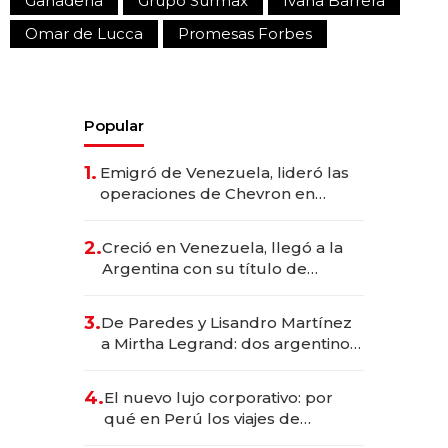
Ganadería
Grupo Surmax
Ivana Barrera
Omar de Lucca
Promesas Forbes
Popular
1.
Emigró de Venezuela, lideró las
operaciones de Chevron en
EE.UU. y hoy es la única mujer
CEO en Vaca Muerta
2.
Creció en Venezuela, llegó a la
Argentina con su título de
abogado y construyó un imperio
gastronómico que revoluciona
3.
De Paredes y Lisandro Martínez
las marcas "fast premium"
a Mirtha Legrand: dos argentinos
impulsan el negocio del wellness
deportivo y el cuidado corporal
4.
El nuevo lujo corporativo: por
qué en Perú los viajes de
negocios dejan de ser reuniones