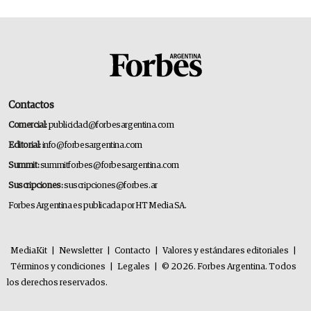
Contactos
Comercial:
publicidad@forbesargentina.com
Editorial:
info@forbesargentina.com
Summit:
summitforbes@forbesargentina.com
Suscripciones:
suscripciones@forbes.ar
Forbes Argentina es publicada por HT Media SA.
MediaKit
|
Newsletter
|
Contacto
|
Valores y estándares editoriales
|
Términos y condiciones
|
Legales
|
© 2026. Forbes Argentina. Todos
los derechos reservados.