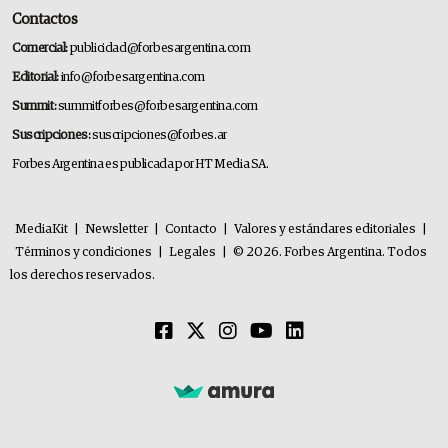
Contactos
Comercial:
publicidad@forbesargentina.com
Editorial:
info@forbesargentina.com
Summit:
summitforbes@forbesargentina.com
Suscripciones:
suscripciones@forbes.ar
Forbes Argentina es publicada por HT Media SA.
MediaKit
|
Newsletter
|
Contacto
|
Valores y estándares editoriales
|
Términos y condiciones
|
Legales
|
© 2026. Forbes Argentina. Todos
los derechos reservados.