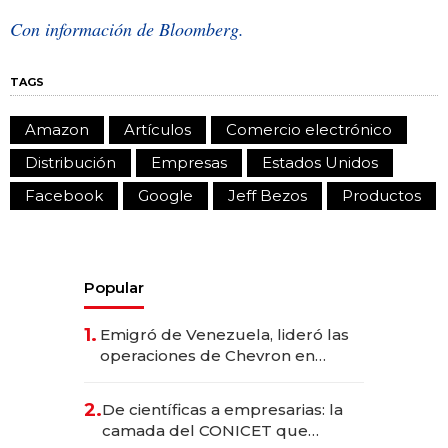
Con información de Bloomberg.
TAGS
Amazon
Artículos
Comercio electrónico
Distribución
Empresas
Estados Unidos
Facebook
Google
Jeff Bezos
Productos
Popular
1.
Emigró de Venezuela, lideró las
operaciones de Chevron en
EE.UU. y hoy es la única mujer
CEO en Vaca Muerta
2.
De científicas a empresarias: la
camada del CONICET que