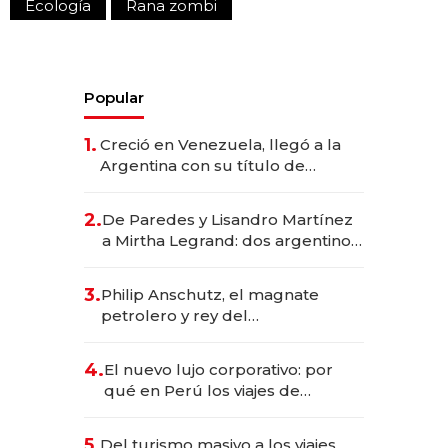
Ecología
Rana zombi
Popular
1.
Creció en Venezuela, llegó a la
Argentina con su título de
abogado y construyó un imperio
gastronómico que revoluciona
2.
De Paredes y Lisandro Martínez
las marcas "fast premium"
a Mirtha Legrand: dos argentinos
impulsan el negocio del wellness
deportivo y el cuidado corporal
3.
Philip Anschutz, el magnate
petrolero y rey del
entretenimiento que va por la
licitación de Tecnópolis junto a
4.
El nuevo lujo corporativo: por
Fénix
qué en Perú los viajes de
negocios dejan de ser reuniones
para convertirse en experiencias
5.
Del turismo masivo a los viajes