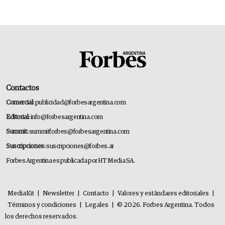
Contactos
Comercial:
publicidad@forbesargentina.com
Editorial:
info@forbesargentina.com
Summit:
summitforbes@forbesargentina.com
Suscripciones:
suscripciones@forbes.ar
Forbes Argentina es publicada por HT Media SA.
MediaKit
|
Newsletter
|
Contacto
|
Valores y estándares editoriales
|
Términos y condiciones
|
Legales
|
© 2026. Forbes Argentina. Todos
los derechos reservados.