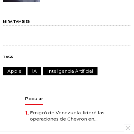
MIRA TAMBIÉN
TAGS
Apple
IA
Inteligencia Artificial
Popular
1.
Emigró de Venezuela, lideró las
operaciones de Chevron en
EE.UU. y hoy es la única mujer
CEO en Vaca Muerta